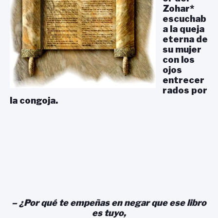
Zohar*
escuchab
a la queja
eterna de
su mujer
con los
ojos
entrecer
rados por
la congoja.
– ¿Por qué te empeñas en negar que ese libro
es tuyo,