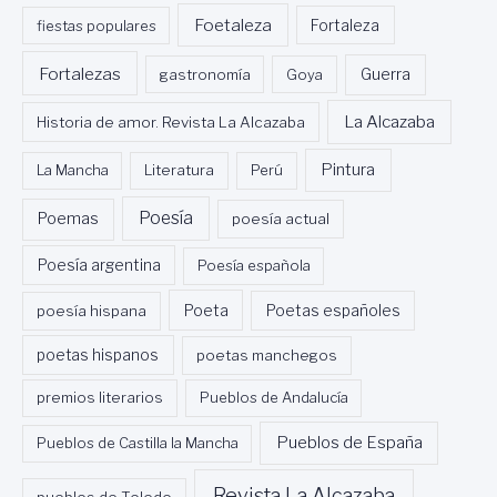
Foetaleza
fiestas populares
Fortaleza
Fortalezas
Guerra
gastronomía
Goya
La Alcazaba
Historia de amor. Revista La Alcazaba
Pintura
La Mancha
Literatura
Perú
Poesía
Poemas
poesía actual
Poesía argentina
Poesía española
Poeta
poesía hispana
Poetas españoles
poetas hispanos
poetas manchegos
premios literarios
Pueblos de Andalucía
Pueblos de España
Pueblos de Castilla la Mancha
Revista La Alcazaba
pueblos de Toledo