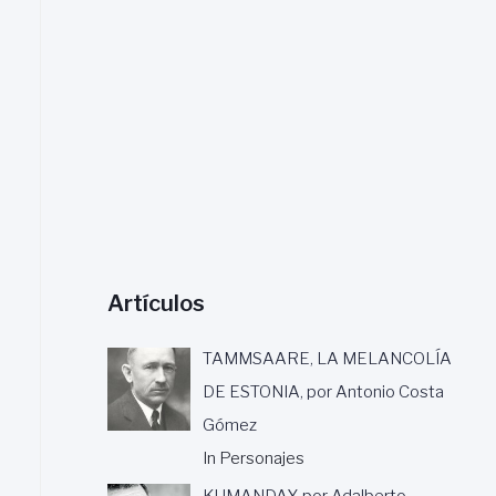
a
r
:
Artículos
TAMMSAARE, LA MELANCOLÍA
DE ESTONIA, por Antonio Costa
Gómez
In Personajes
KUMANDAY, por Adalberto