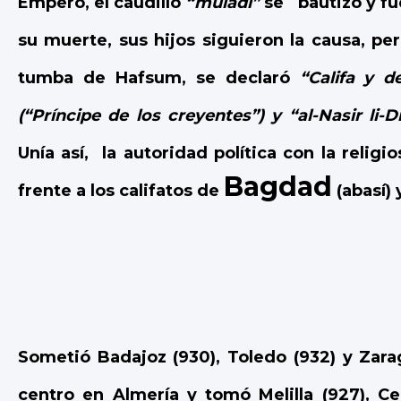
Empero, el caudillo
“muladí”
se ´bautizó y
fu
su muerte, sus hijos siguieron la causa, pe
tumba de Hafsum, s
e declaró
“Califa y d
(“Príncipe de los creyentes”) y “al-Nasir li-D
U
nía así,
la autoridad política con la relig
Bagdad
frente a los califatos de
(abasí) 
Sometió Badajoz (930), Toledo (932) y
Zara
centro en Almería y tomó Melilla (927), Ceu