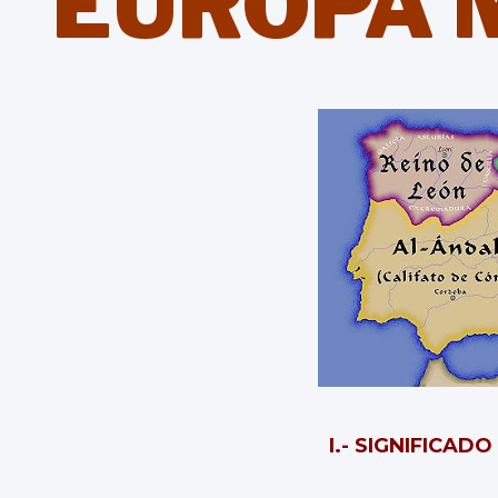
EUROPA 
I
.- SIGNIFICAD