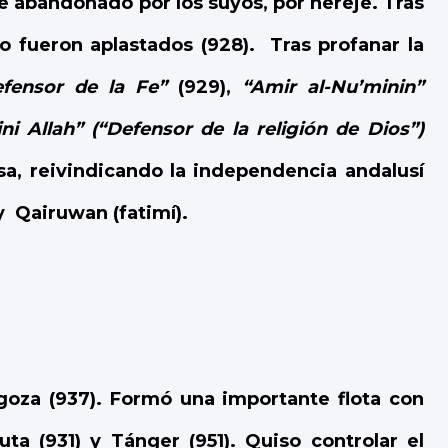
e abandonado por los suyos, por hereje
. Tras
ro fueron aplastados (928)
.
Tras profanar la
efensor de la Fe”
(929),
“Amir al-Nu’minin”
ini Allah” (“Defensor de la religión de Dios”)
iosa, reivindicando la independencia andalusí
y Qairuwan (fatimí).
goza (937). Formó
una importante flota con
ta (931) y Tánger (951). Quiso controlar el