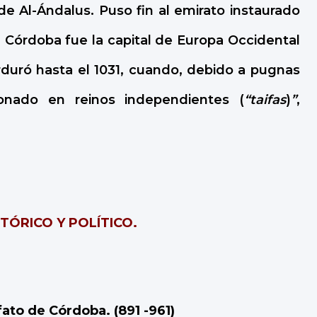
de Al-Ándalus. Puso fin al emirato instaurado
 Córdoba fue la capital de Europa Occidental
rduró hasta el 1031, cuando, debido a pugnas
cionado en reinos independientes (
“taifas
)
”
,
STÓRICO Y POLÍTICO.
fato de Córdoba. (891 -961)