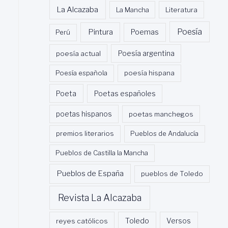
La Alcazaba
La Mancha
Literatura
Poesía
Pintura
Poemas
Perú
poesía actual
Poesía argentina
Poesía española
poesía hispana
Poeta
Poetas españoles
poetas hispanos
poetas manchegos
premios literarios
Pueblos de Andalucía
Pueblos de Castilla la Mancha
Pueblos de España
pueblos de Toledo
Revista La Alcazaba
Toledo
reyes católicos
Versos