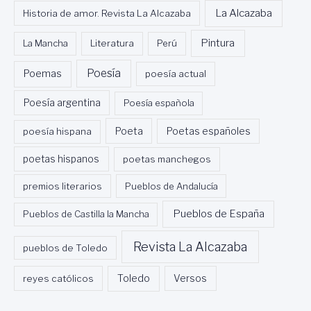
La Alcazaba
Historia de amor. Revista La Alcazaba
Pintura
La Mancha
Literatura
Perú
Poesía
Poemas
poesía actual
Poesía argentina
Poesía española
Poeta
poesía hispana
Poetas españoles
poetas hispanos
poetas manchegos
premios literarios
Pueblos de Andalucía
Pueblos de España
Pueblos de Castilla la Mancha
Revista La Alcazaba
pueblos de Toledo
Toledo
reyes católicos
Versos