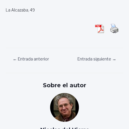
La Alcazaba, 49
Navegación
←
Entrada anterior
Entrada siguiente
→
de
entradas
Sobre el autor