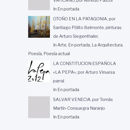
VATICANO, por Alfredo Pastor
In En portada
OTOÑO EN LA PATAGONIA, por
Santiago Pólito Belmonte, pinturas
de Arturo Siegenthaler,
In Arte, En portada, La Arquitectura,
Poesía, Poesía actual
LA CONSTITUCION ESPAÑOLA
«LA PEPA», por Arturo Vinuesa
parral
In En portada
SALVAR VENECIA, por Tomás
Martín-Consuegra Naranjo
In En portada