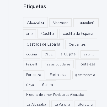
Etiquetas
Alcazaba
Alcazabas
arqueología
Castillo
castillo de España
arte
Castillos de España
Cervantes
cocina
Cádiz
el Quijote
Escritor
Foetaleza
Felipe II
fiestas populares
Fortalezas
Fortaleza
gastronomía
Guerra
Goya
Historia de amor. Revista La Alcazaba
La Alcazaba
La Mancha
Literatura