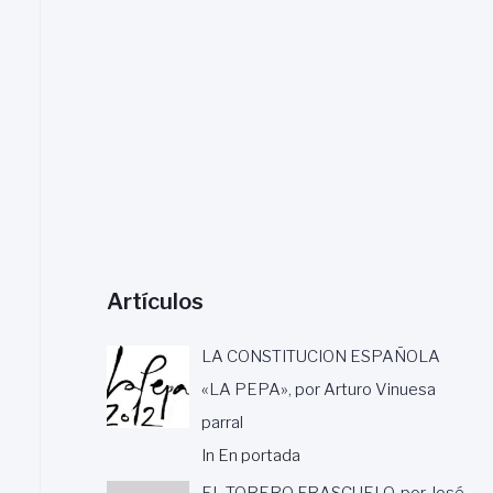
a
r
:
Artículos
LA CONSTITUCION ESPAÑOLA
«LA PEPA», por Arturo Vinuesa
parral
In En portada
EL TORERO FRASCUELO, por José