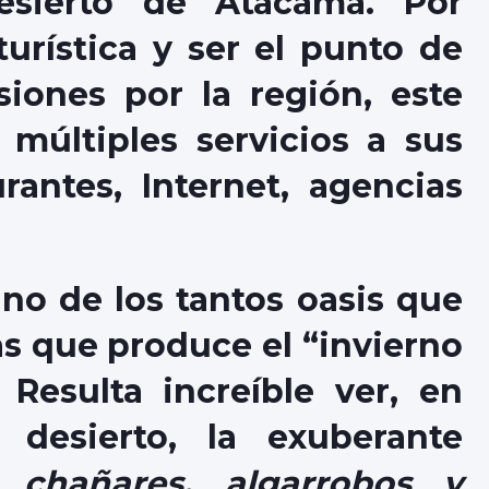
esierto de Atacama. Por
urística y ser el punto de
siones por la región, este
múltiples servicios a sus
urantes, Internet, agencias
e los tantos oasis que
as que produce el “invierno
 Resulta increíble ver, en
desierto, la exuberante
or
chañares, algarrobos y