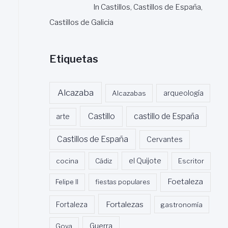
In Castillos, Castillos de España,
Castillos de Galicia
Etiquetas
Alcazaba
Alcazabas
arqueología
Castillo
castillo de España
arte
Castillos de España
Cervantes
cocina
Cádiz
el Quijote
Escritor
Foetaleza
Felipe II
fiestas populares
Fortalezas
Fortaleza
gastronomía
Guerra
Goya