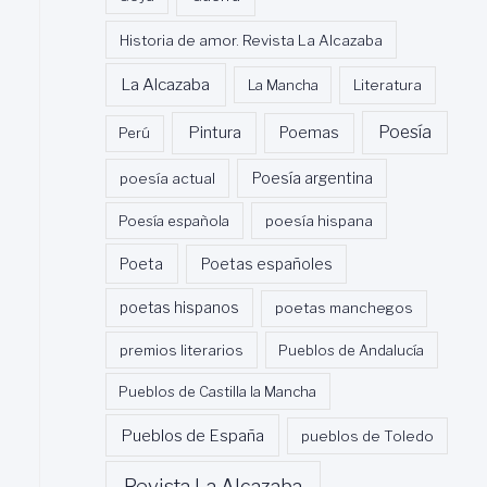
Historia de amor. Revista La Alcazaba
La Alcazaba
La Mancha
Literatura
Poesía
Pintura
Poemas
Perú
poesía actual
Poesía argentina
Poesía española
poesía hispana
Poeta
Poetas españoles
poetas hispanos
poetas manchegos
premios literarios
Pueblos de Andalucía
Pueblos de Castilla la Mancha
Pueblos de España
pueblos de Toledo
Revista La Alcazaba