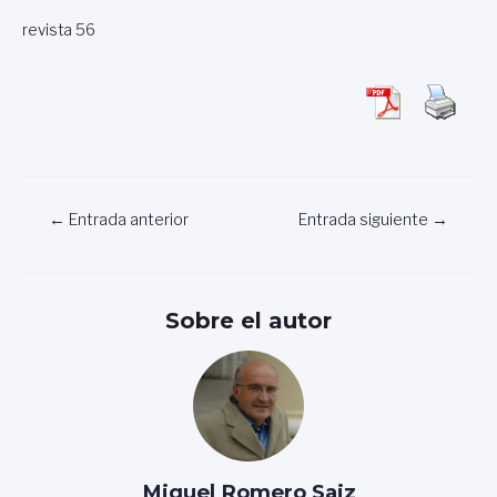
revista 56
Navegación
←
Entrada anterior
Entrada siguiente
→
de
entradas
Sobre el autor
Miguel Romero Saiz