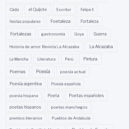
Cádiz
el Quijote
Escritor
Felipe II
Foetaleza
fiestas populares
Fortaleza
Fortalezas
Guerra
gastronomía
Goya
La Alcazaba
Historia de amor. Revista La Alcazaba
Pintura
La Mancha
Literatura
Perú
Poesía
Poemas
poesía actual
Poesía argentina
Poesía española
Poeta
poesía hispana
Poetas españoles
poetas hispanos
poetas manchegos
premios literarios
Pueblos de Andalucía