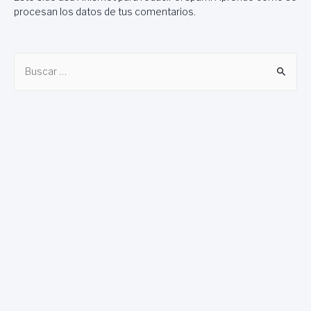
procesan los datos de tus comentarios
.
B
u
s
c
a
r
: