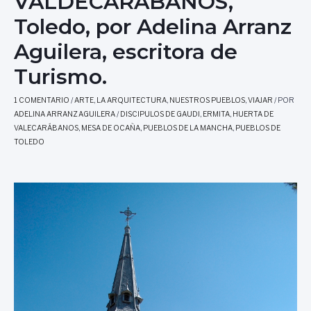
VALDECARÁBANOS,
Toledo, por Adelina Arranz
Aguilera, escritora de
Turismo.
1 COMENTARIO
/
ARTE
,
LA ARQUITECTURA
,
NUESTROS PUEBLOS
,
VIAJAR
/ POR
ADELINA ARRANZ AGUILERA
/
DISCIPULOS DE GAUDI
,
ERMITA
,
HUERTA DE
VALECARÁBANOS
,
MESA DE OCAÑA
,
PUEBLOS DE LA MANCHA
,
PUEBLOS DE
TOLEDO