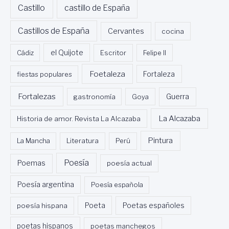
Castillo
castillo de España
Castillos de España
Cervantes
cocina
Cádiz
el Quijote
Escritor
Felipe II
Foetaleza
fiestas populares
Fortaleza
Fortalezas
Guerra
gastronomía
Goya
La Alcazaba
Historia de amor. Revista La Alcazaba
Pintura
La Mancha
Literatura
Perú
Poesía
Poemas
poesía actual
Poesía argentina
Poesía española
Poeta
poesía hispana
Poetas españoles
poetas hispanos
poetas manchegos