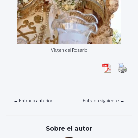
Virgen del Rosario
Navegación
←
Entrada anterior
Entrada siguiente
→
de
entradas
Sobre el autor