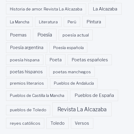
La Alcazaba
Historia de amor. Revista La Alcazaba
Pintura
La Mancha
Literatura
Perú
Poesía
Poemas
poesía actual
Poesía argentina
Poesía española
Poeta
poesía hispana
Poetas españoles
poetas hispanos
poetas manchegos
premios literarios
Pueblos de Andalucía
Pueblos de España
Pueblos de Castilla la Mancha
Revista La Alcazaba
pueblos de Toledo
Toledo
reyes católicos
Versos