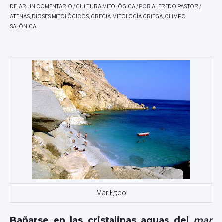
DEJAR UN COMENTARIO
/
CULTURA MITOLÓGICA
/ POR
ALFREDO PASTOR
/
ATENAS
,
DIOSES MITOLÓGICOS
,
GRECIA
,
MITOLOGÍA GRIEGA
,
OLIMPO
,
SALÓNICA
Mar Egeo
Bañarse en las cristalinas aguas del
mar