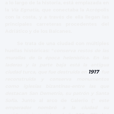
a lo largo de la historia, está emplazada en
la
Vía Egnatia,
que conectaba la Acrópolis
con la costa, y a través de ella llegan las
principales carreteras procedentes del
Adriático y de los Balcanes.
Se trata de una ciudad con múltiples
huellas históricas: “
conserva restos de las
murallas de la época helenística. En las
laderas y la parte baja está la antigua
1917
ciudad turca, que fue destruida en
, fue
reconstruida y conserva monumentos
como iglesias bizantinas-entre las que
destacan San Demetrio, su patrón y Santa
Sofía.
Junto al arco de Galerio (“
este
emperador nombró a la ciudad su