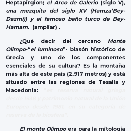
Heptapirgion;
el Arco de Galerio
(siglo V),
una mezquita del siglo XV (Hamza’Bey-
Dazmí)) y el famoso baño turco de Bey-
Hamam
.
(ampliar) .
¿Qué decir del cercano
Monte
Olimpo
-“
el luminoso
”- blasón histórico de
Grecia y uno de los componentes
esenciales de su cultura? Es la montaña
más alta de este país (2.917 metros) y está
situado entre las regiones de Tesalia y
Macedonia:
“
es reserva natural griega
desde 1938 y patrimonio natural de la Unión
Europea desde 1981, en su categoría de
reserva de la biosfera”.
El monte Olimpo
era para la mitología