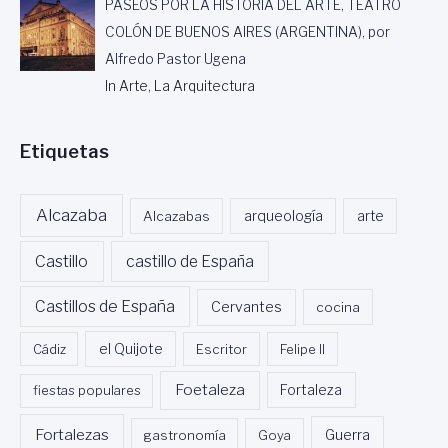
PASEOS POR LA HISTORIA DEL ARTE, TEATRO
COLÓN DE BUENOS AIRES (ARGENTINA), por
Alfredo Pastor Ugena
In Arte, La Arquitectura
Etiquetas
Alcazaba
Alcazabas
arqueología
arte
Castillo
castillo de España
Castillos de España
Cervantes
cocina
Cádiz
el Quijote
Escritor
Felipe II
Foetaleza
fiestas populares
Fortaleza
Fortalezas
Guerra
gastronomía
Goya