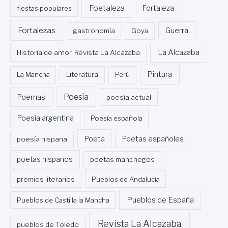
Foetaleza
fiestas populares
Fortaleza
Fortalezas
Guerra
gastronomía
Goya
La Alcazaba
Historia de amor. Revista La Alcazaba
Pintura
La Mancha
Literatura
Perú
Poesía
Poemas
poesía actual
Poesía argentina
Poesía española
Poeta
poesía hispana
Poetas españoles
poetas hispanos
poetas manchegos
premios literarios
Pueblos de Andalucía
Pueblos de España
Pueblos de Castilla la Mancha
Revista La Alcazaba
pueblos de Toledo