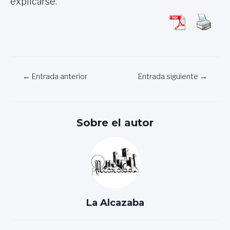
explicarse.
Navegación
←
Entrada anterior
Entrada siguiente
→
de
entradas
Sobre el autor
La Alcazaba