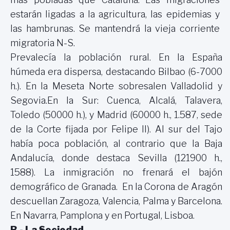
estarán ligadas a la agricultura, las epidemias y
las hambrunas. Se mantendrá la vieja corriente
migratoria N-S.
Prevalecía la población rural. En
la España
húmeda era dispersa, destacando Bilbao (6-7000
h.). En la Meseta Norte sobresalen Valladolid y
Segovia.En la Sur: Cuenca, Alcalá, Talavera,
Toledo (50000 h.), y Madrid (60000 h., 1.587, sede
de
la Corte
fijada por Felipe II). Al sur del Tajo
había poca población, al contrario que
la Baja
Andalucía
, donde destaca Sevilla (121900 h.,
1588). La inmigración no frenará el bajón
demográfico de Granada. En
la Corona
de Aragón
descuellan Zaragoza, Valencia, Palma y Barcelona.
En Navarra, Pamplona y en Portugal, Lisboa.
B.-
La Sociedad.