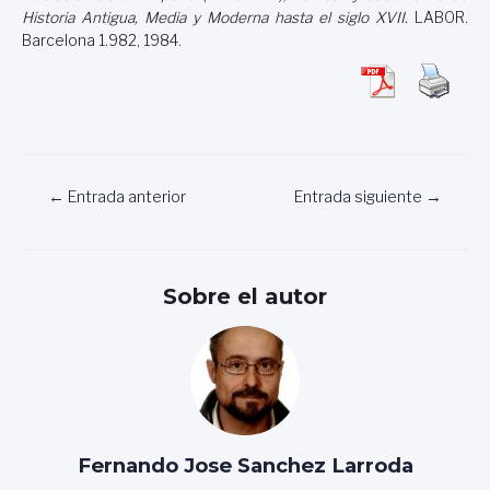
Historia Antigua, Media y Moderna hasta el siglo XVII
.
LABOR.
Barcelona 1.982, 1984.
Navegación
←
Entrada anterior
Entrada siguiente
→
de
entradas
Sobre el autor
Fernando Jose Sanchez Larroda