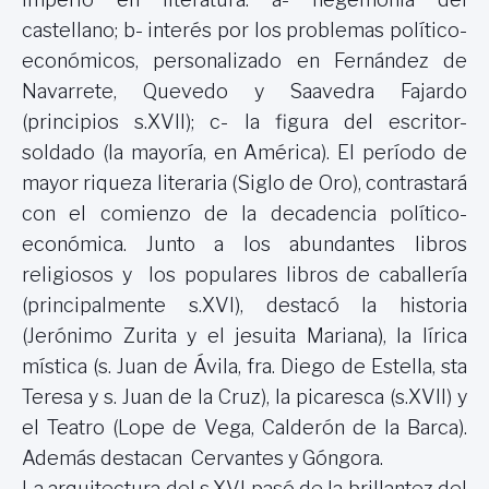
castellano; b- interés por los problemas político-
económicos, personalizado en Fernández de
Navarrete, Quevedo y Saavedra Fajardo
(principios s.XVII); c- la figura del escritor-
soldado (la mayoría, en América). El período de
mayor riqueza literaria (Siglo de Oro), contrastará
con el comienzo de la decadencia político-
económica. Junto a los abundantes libros
religiosos y los populares libros de caballería
(principalmente s.XVI), destacó la historia
(Jerónimo Zurita y el jesuita Mariana), la lírica
mística (s. Juan de Ávila, fra. Diego de Estella, sta
Teresa y s. Juan de
la Cruz
), la picaresca (s.XVII) y
el Teatro (Lope de Vega, Calderón de
la Barca
).
Además destacan Cervantes y Góngora.
La arquitectura del s.XVI pasó de la brillantez del