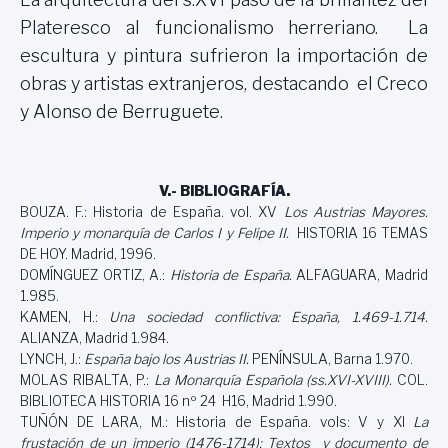
Plateresco al funcionalismo herreriano. La
escultura y pintura sufrieron la importación de
obras y artistas extranjeros, destacando el Creco
y Alonso de Berruguete.
V.- BIBLIOGRAFÍA.
BOUZA. F.:
Historia de España. vol. XV
Los Austrias Mayores.
Imperio y monarquía de Carlos I y Felipe II.
HISTORIA 16 TEMAS
DE HOY. Madrid, 1996.
DOMÍNGUEZ ORTIZ, A.:
Historia de España.
ALFAGUARA, Madrid
1.985.
KAMEN, H.:
Una sociedad conflictiva: España, 1.469-1.714.
ALIANZA, Madrid 1.984.
LYNCH, J.:
España bajo los Austrias II.
PENÍNSULA, Barna 1.970.
MOLAS RIBALTA, P.:
La Monarquía Española (ss.XVI-XVIII).
COL.
BIBLIOTECA HISTORIA 16 nº 24 H16, Madrid 1.990.
TUÑÓN DE LARA, M.: Historia de España. vols: V y XI
La
frustación de un imperio (1476-1714);
Textos y documento de