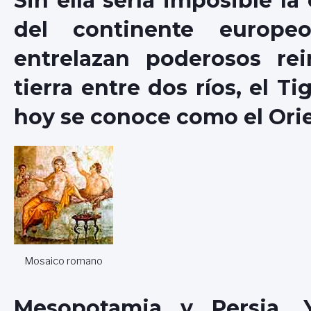
Sin ella sería imposible la
del continente europe
entrelazan poderosos re
tierra entre dos ríos, el Ti
hoy se conoce como el Ori
Mosaico romano
Mesopotamia y Persia. 