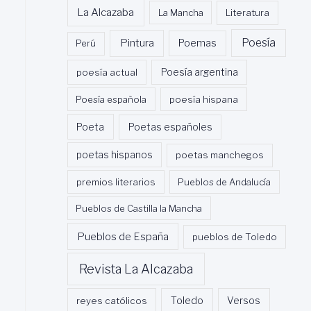
La Alcazaba
La Mancha
Literatura
Poesía
Pintura
Poemas
Perú
poesía actual
Poesía argentina
Poesía española
poesía hispana
Poeta
Poetas españoles
poetas hispanos
poetas manchegos
premios literarios
Pueblos de Andalucía
Pueblos de Castilla la Mancha
Pueblos de España
pueblos de Toledo
Revista La Alcazaba
Toledo
reyes católicos
Versos