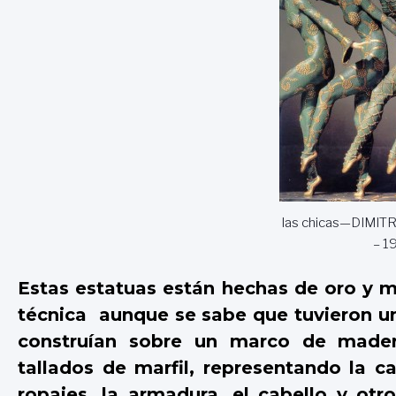
las chicas—DIMIT
– 1
Estas estatuas están hechas de oro y m
técnica aunque se sabe que tuvieron un 
construían sobre un marco de mader
tallados de marfil, representando la c
ropajes, la armadura, el cabello y otr