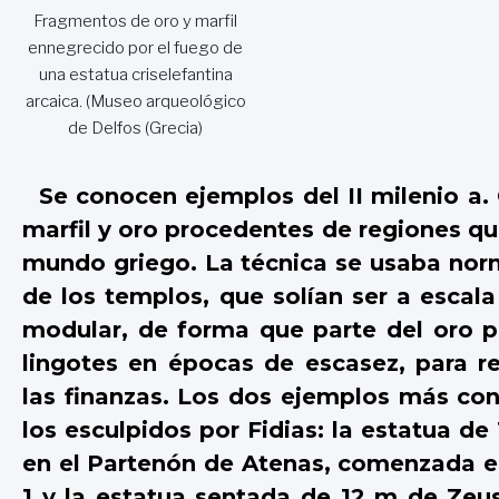
Fragmentos de oro y marfil
ennegrecido por el fuego de
una estatua criselefantina
arcaica. (Museo arqueológico
de Delfos (Grecia)
Se conocen ejemplos del II milenio a.
marfil y oro procedentes de regiones qu
mundo griego. La técnica se usaba nor
de los templos, que solían ser a escala
modular, de forma que parte del oro p
lingotes en épocas de escasez, para 
las finanzas. Los dos ejemplos más con
los esculpidos por Fidias: la estatua d
en el Partenón de Atenas, comenzada en e
1 y la estatua sentada de 12 m de Zeu