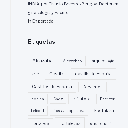
INDIA, por Claudio Becerro-Bengoa. Doctor en
ginecologia y Escritor
In En portada
Etiquetas
Alcazaba
Alcazabas
arqueología
Castillo
castillo de España
arte
Castillos de España
Cervantes
cocina
Cádiz
el Quijote
Escritor
Foetaleza
Felipe II
fiestas populares
Fortalezas
Fortaleza
gastronomía