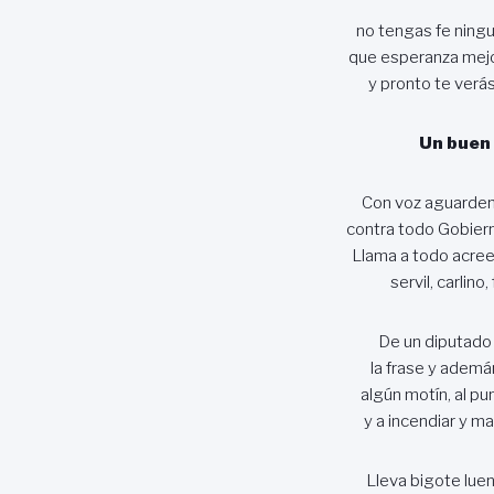
no tengas fe ningu
que esperanza mejo
y pronto te verás
Un buen
Con voz aguardent
contra todo Gobiern
Llama a todo acree
servil, carlino,
De un diputado 
la frase y ademán
algún motín, al pun
y a incendiar y mat
Lleva bigote luen