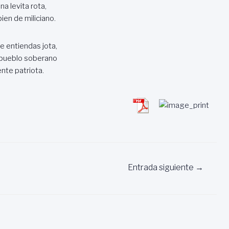
una levita rota,
bien de miliciano.
e entiendas jota,
l pueblo soberano
nte patriota.
Entrada siguiente
→