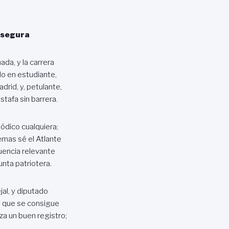
 segura
ada, y la carrera
o en estudiante,
drid, y, petulante,
estafa sin barrera.
iódico cualquiera;
emas sé el Atlante
uencia relevante
junta patriotera.
al, y diputado
, que se consigue
a un buen registro;