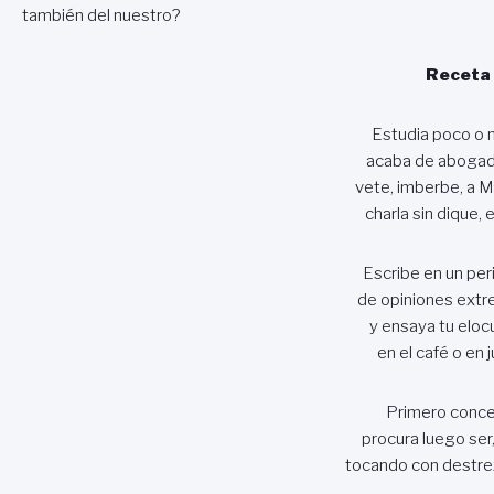
también del nuestro?
Receta
Estudia poco o n
acaba de abogad
vete, imberbe, a Ma
charla sin dique, 
Escribe en un per
de opiniones extr
y ensaya tu eloc
en el café o en 
Primero concej
procura luego ser
tocando con destrez