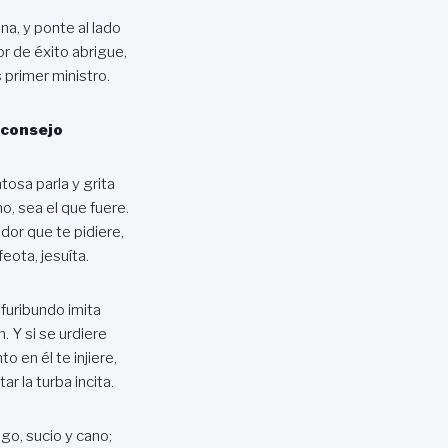
na, y ponte al lado
r de éxito abrigue,
 primer ministro.
 consejo
osa parla y grita
o, sea el que fuere.
dor que te pidiere,
 feota, jesuíta.
furibundo imita
. Y si se urdiere
to en él te injiere,
ar la turba incita.
go, sucio y cano;