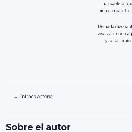
un sablecillo, 
bien de realista, 
De nada razonabl
vivas da ronco a
y serás emine
Navegación
←
Entrada anterior
de
entradas
Sobre el autor