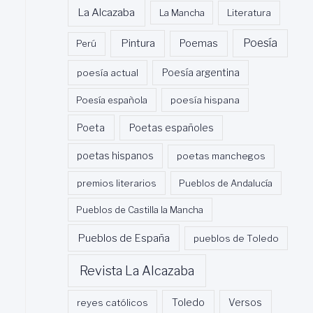
La Alcazaba
La Mancha
Literatura
Poesía
Pintura
Poemas
Perú
poesía actual
Poesía argentina
Poesía española
poesía hispana
Poeta
Poetas españoles
poetas hispanos
poetas manchegos
premios literarios
Pueblos de Andalucía
Pueblos de Castilla la Mancha
Pueblos de España
pueblos de Toledo
Revista La Alcazaba
Toledo
reyes católicos
Versos