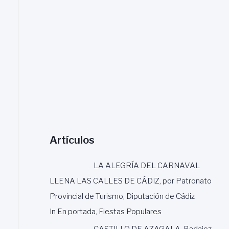
a
r
:
Artículos
LA ALEGRÍA DEL CARNAVAL
LLENA LAS CALLES DE CÁDIZ, por Patronato
Provincial de Turismo, Diputación de Cádiz
In En portada, Fiestas Populares
CASTILLO DE AZAGALA, Badajoz