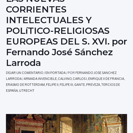
CORRIENTES
INTELECTUALES Y
POLíTICO-RELIGIOSAS
EUROPEAS DEL S. XVI. por
Fernando José Sánchez
Larroda
DEJAR UN COMENTARIO
/
EN PORTADA
/ POR
FERNANDO JOSE SANCHEZ
LARRODA
/
ARMADA INVENCIBLE
,
CALVINO
,
CARLOS I
,
ENRIQUE II DE FRANCIA
,
ERASMO DE ROTTERDAM
,
FELIPE II
,
FELIPE III
,
GANTE
,
PREVEZA
,
TERCIOS DE
ESPAÑA
,
UTRECHT