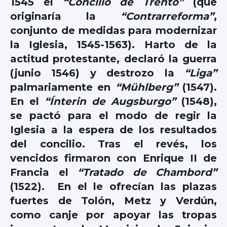
1545 el
“Concilio de Trento”
(que
originaría la
“Contrarreforma”
,
conjunto de medidas para modernizar
la Iglesia, 1545-1563). Harto de la
actitud protestante, declaró la guerra
(junio 1546) y destrozo la
“Liga”
palmariamente en
“Mühlberg”
(1547).
En el
“Ínterin de Augsburgo”
(1548),
se pactó para el modo de regir la
Iglesia a la espera de los resultados
del concilio. Tras el revés, los
vencidos firmaron con Enrique II de
Francia el
“Tratado de Chambord”
(1522)
.
En el le ofrecían las plazas
fuertes de Tolón, Metz y Verdún,
como canje por apoyar las tropas