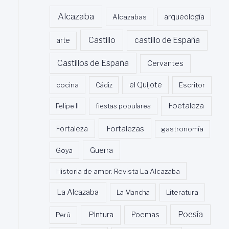
Alcazaba
Alcazabas
arqueología
Castillo
castillo de España
arte
Castillos de España
Cervantes
cocina
Cádiz
el Quijote
Escritor
Foetaleza
Felipe II
fiestas populares
Fortalezas
Fortaleza
gastronomía
Guerra
Goya
Historia de amor. Revista La Alcazaba
La Alcazaba
La Mancha
Literatura
Poesía
Pintura
Poemas
Perú