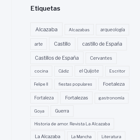
Etiquetas
Alcazaba
Alcazabas
arqueología
Castillo
castillo de España
arte
Castillos de España
Cervantes
cocina
Cádiz
el Quijote
Escritor
Foetaleza
Felipe II
fiestas populares
Fortalezas
Fortaleza
gastronomía
Guerra
Goya
Historia de amor. Revista La Alcazaba
La Alcazaba
La Mancha
Literatura