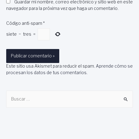
Guardar mi nombre, correo electrónico y sitio web en este
navegador para la próxima vez que haga un comentario.
Código anti-spam
*
siete
−
tres
=
Este sitio usa Akismet para reducir el spam.
Aprende cómo se
procesan los datos de tus comentarios
.
B
u
s
c
a
r