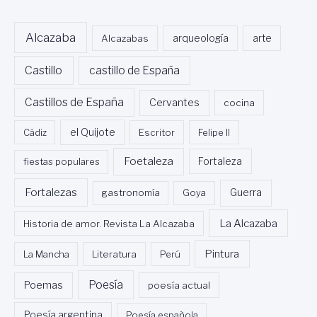
Alcazaba
Alcazabas
arqueología
arte
Castillo
castillo de España
Castillos de España
Cervantes
cocina
Cádiz
el Quijote
Escritor
Felipe II
Foetaleza
fiestas populares
Fortaleza
Fortalezas
Guerra
gastronomía
Goya
La Alcazaba
Historia de amor. Revista La Alcazaba
Pintura
La Mancha
Literatura
Perú
Poesía
Poemas
poesía actual
Poesía argentina
Poesía española