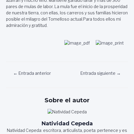
azafrán y mucho vino. Mantiene ganado lanar y más de 300
pares de mulas de labor. La mula fue el inicio de la prosperidad
de nuestra tierra, con ellas, los carreros y sus familias hicieron
posible el milagro del Tomelloso actual.Para todos ellos mi
admiración y gratitud.
Navegación
←
Entrada anterior
Entrada siguiente
→
de
entradas
Sobre el autor
Natividad Cepeda
Natividad Cepeda: escritora, articulista, poeta: pertenece y es