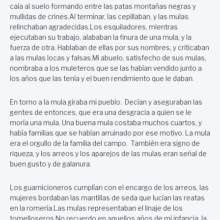
caía al suelo formando entre las patas montañas negras y
mullidas de crines.Al terminar, las cepillaban, y las mulas
relinchaban agradecidas.Los esquiladores, mientras
ejecutaban su trabajo, alababan la finura de una mula, y la
fuerza de otra. Hablaban de ellas por sus nombres, y criticaban
a las mulas locas y falsas.Mi abuelo, satisfecho de sus mulas,
nombraba a los muleteros que se las habían vendido junto a
los años que las tenía y el buen rendimiento que le daban.
En torno a la mula giraba mi pueblo. Decían y aseguraban las
gentes de entonces, que era una desgracia a quien se le
moría una mula. Una buena mula costaba muchos cuartos, y
había familias que se habían arruinado por ese motivo. La mula
era el orgullo de la familia del campo. También era signo de
riqueza, y los arreos y los aparejos de las mulas eran señal de
buen gusto y de galanura.
Los guarnicioneros cumplían con el encargo de los arreos, las
mujeres bordaban las mantillas de seda que lucían las reatas
en la romería.Las mulas representaban el linaje de los
tomelloseros.No recuerdo en aquellos años de mi infancia, la