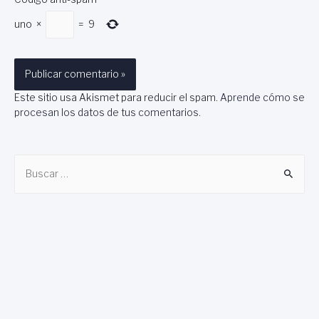
uno
×
=
9
Este sitio usa Akismet para reducir el spam.
Aprende cómo se
procesan los datos de tus comentarios
.
B
u
s
c
a
r
: