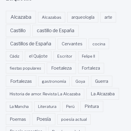
Alcazaba
Alcazabas
arqueología
arte
Castillo
castillo de España
Castillos de España
Cervantes
cocina
Cádiz
el Quijote
Escritor
Felipe II
Foetaleza
fiestas populares
Fortaleza
Fortalezas
Guerra
gastronomía
Goya
La Alcazaba
Historia de amor. Revista La Alcazaba
Pintura
La Mancha
Literatura
Perú
Poesía
Poemas
poesía actual