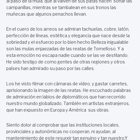
al paso de la mula, que al vaivén de sus patas hacen sonar las
campanillas, mientras se tambalean en sus tronos las
muñecas que algunos penachos llevan.
En el cuero de los arreos se admiran tachuelas, cobre, latón,
perfección de líneas, estética y elegancia que nace desde la
sobriedad y el esfuerzo por lo bien hecho Belleza inigualable
son las mulas enjaezadas de las reatas de Tomelloso. Y a
esta emoción no escapa nadie cuando se las ve desfilando.
He sido testigo de como gentes de otras regiones y otros
países han admirado su paso por las calles.
Los he visto filmar con cámaras de vídeo, y gastar carretes,
aprisionando la imagen de las reatas. He escuchado palabras
de admiración en labios de diplomáticos que han recorrido
nuestro mundo globalizado. También en artistas extranjeros,
que han expuesto en Europa y América sus obras.
Siento dolor al comprobar que las instituciones locales,
provinciales y autonómicas no cooperan, ni ayudan, al
mantenimiento de este resurgir tan genuino y tan nuestro.Y