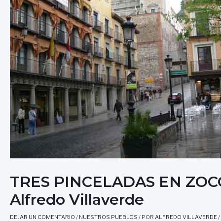
TRES PINCELADAS EN ZOC
Alfredo Villaverde
DEJAR UN COMENTARIO
/
NUESTROS PUEBLOS
/ POR
ALFREDO VILLAVERDE
/