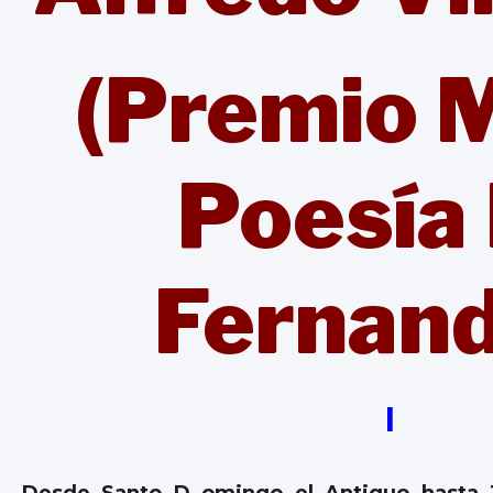
(Premio M
Poesía 
Fernand
I