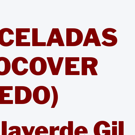
NCELADAS
OCOVER
EDO)
laverde Gil