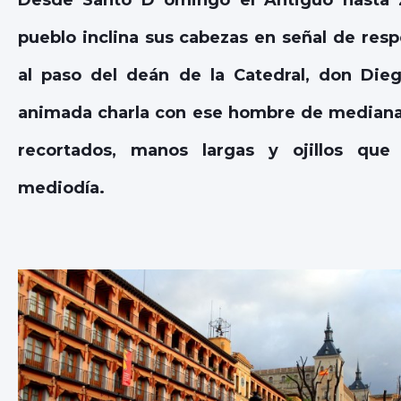
Desde Santo D omingo el Antiguo hasta Z
pueblo inclina sus cabezas en señal de res
al paso del deán de la Catedral, don Die
animada charla con ese hombre de mediana
recortados, manos largas y ojillos que 
mediodía.