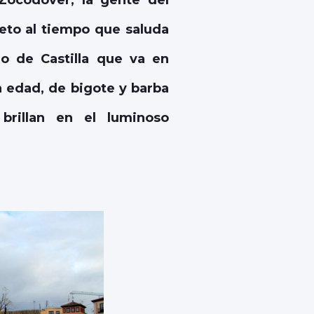
ocodover, la gente del
peto al tiempo que saluda
go de Castilla que va en
 edad, de bigote y barba
brillan en el luminoso