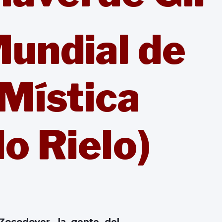
undial de
Mística
o Rielo)