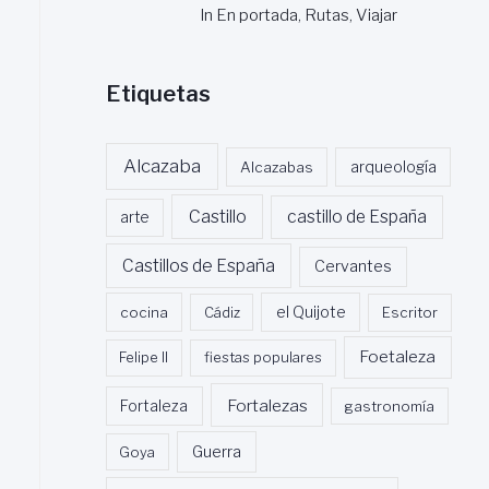
In En portada, Rutas, Viajar
Etiquetas
Alcazaba
Alcazabas
arqueología
Castillo
castillo de España
arte
Castillos de España
Cervantes
cocina
Cádiz
el Quijote
Escritor
Foetaleza
Felipe II
fiestas populares
Fortalezas
Fortaleza
gastronomía
Guerra
Goya