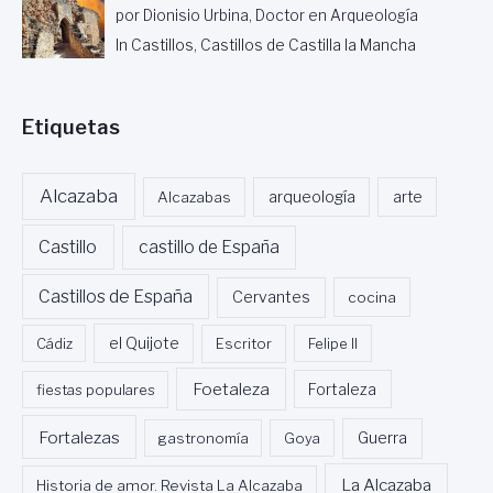
por Dionisio Urbina, Doctor en Arqueología
In Castillos, Castillos de Castilla la Mancha
Etiquetas
Alcazaba
Alcazabas
arqueología
arte
Castillo
castillo de España
Castillos de España
Cervantes
cocina
Cádiz
el Quijote
Escritor
Felipe II
Foetaleza
fiestas populares
Fortaleza
Fortalezas
Guerra
gastronomía
Goya
La Alcazaba
Historia de amor. Revista La Alcazaba