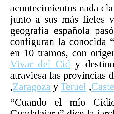
acontecimientos nada clar
junto a sus más fieles v
geografía española pasó
configuran la conocida “
en 10 tramos, con orige
Vivar del Cid
y destin
atraviesa las provincias 
,
Zaragoza
y
Teruel
,
Caste
“Cuando el mío Cidie
Guadalajara” dice la jar