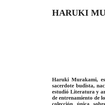
HARUKI MURA
Haruki Murakami, est
sacerdote budista, na
estudió Literatura y a
de entrenamiento de lo
colección única sob