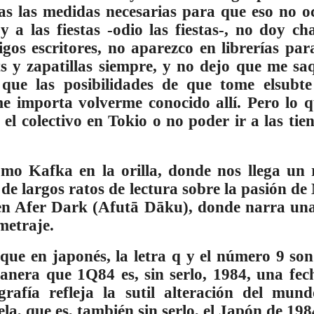
as las medidas necesarias para que eso no 
oy a las fiestas -odio las fiestas-, no doy c
os escritores, no aparezco en librerías par
s y zapatillas siempre, y no dejo que me saq
 que las posibilidades de que tome elsubt
me importa volverme conocido allí. Pero lo q
el colectivo en Tokio o no poder ir a las tien
omo Kafka en la orilla, donde nos llega un 
a de largos ratos de lectura sobre la pasión 
 en Afer Dark (Afutā Dāku), donde narra una 
metraje.
que en japonés, la letra q y el número 9 son
nera que 1Q84 es, sin serlo, 1984, una fech
grafía refleja la sutil alteración del mun
la, que es, también sin serlo, el Japón de 198