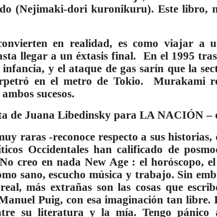
o (Nejimaki-dori kuronikuru). Este libro, 
convierten en realidad, es como viajar a 
sta llegar a un éxtasis final. En el 1995 tra
infancia, y el ataque de gas sarín que la se
rpetró en el metro de Tokio. Murakami r
e ambos sucesos.
de Juana Libedinsky para LA NACIÓN – d
muy raras -reconoce respecto a sus historias,
ríticos Occidentales han calificado de posm
No creo en nada New Age : el horóscopo, el 
 como sano, escucho música y trabajo. Sin em
real, más extrañas son las cosas que escri
s Manuel Puig, con esa imaginación tan libre
re su literatura y la mía. Tengo pánico