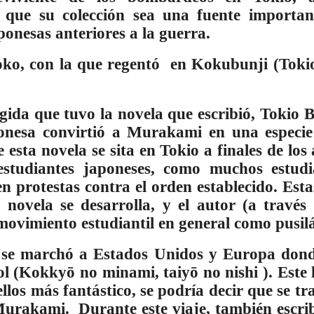
 que su colección sea una fuente importan
aponesas anteriores a la guerra.
oko, con la que regentó en Kokubunji (Tokio
ida que tuvo la novela que escribió, Tokio
ponesa convirtió a Murakami en una especie
e esta novela se sita en Tokio a finales de lo
estudiantes japoneses, como muchos estudi
n protestas contra el orden establecido. Estas
 novela se desarrolla, y el autor (a través
 movimiento estudiantil en general como pusil
, se marchó a Estados Unidos y Europa donde
sol (Kokkyō no minami, taiyō no nishi ). Este 
llos más fantástico, se podría decir que se tr
urakami. Durante este viaje, también escri