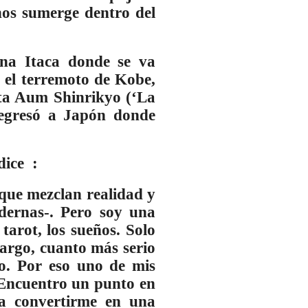
nos sumerge dentro del
una Itaca donde se va
s el terremoto de Kobe,
cta Aum Shinrikyo (‘La
egresó a Japón donde
ice :
 que mezclan realidad y
odernas-. Pero soy una
tarot, los sueños. Solo
bargo, cuanto más serio
bo. Por eso uno de mis
. Encuentro un punto en
 a convertirme en una