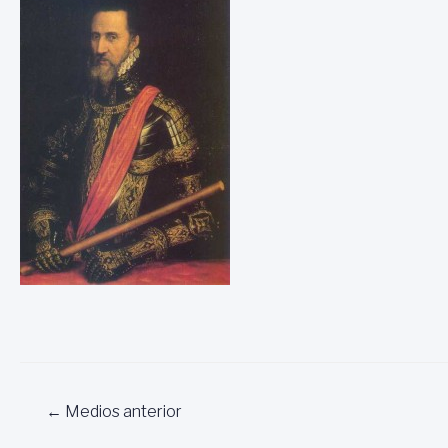
Navegación
←
Medios anterior