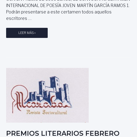
S
INTERNACIONAL DE POESÍA JOVEN MARTÍN GARCÍA RAMOS 1.
R
.
Podrán presentarse a este certamen todos aquellos
I
O
escritores …
S
A
P
LEER MÁS »
B
R
R
E
I
M
L
I
2
O
0
S
1
L
3
I
,
T
S
E
U
R
P
A
E
R
R
I
I
O
O
S
PREMIOS LITERARIOS FEBRERO
R
M