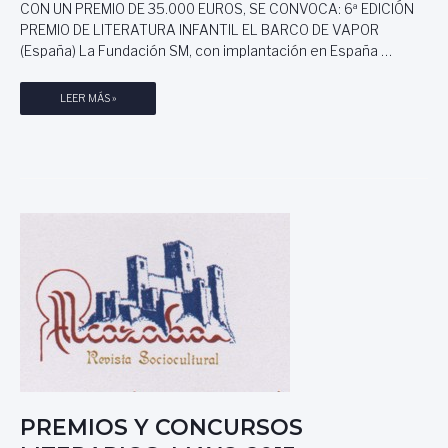
R
U
CON UN PREMIO DE 35.000 EUROS, SE CONVOCA: 6ª EDICIÓN
I
P
PREMIO DE LITERATURA INFANTIL EL BARCO DE VAPOR
O
E
(España) La Fundación SM, con implantación en España …
S
R
O
I
P
LEER MÁS »
C
O
R
T
R
E
U
A
M
B
1
I
R
0
O
E
0
S
2
0
Y
0
€
C
1
O
4
N
,
C
S
U
U
R
P
S
E
O
R
S
PREMIOS Y CONCURSOS
I
L
O