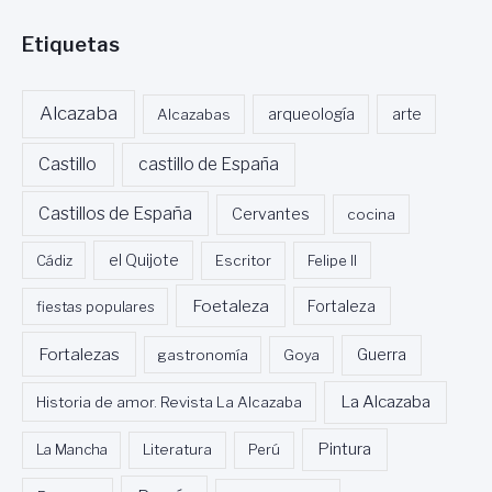
Etiquetas
Alcazaba
Alcazabas
arqueología
arte
Castillo
castillo de España
Castillos de España
Cervantes
cocina
Cádiz
el Quijote
Escritor
Felipe II
Foetaleza
fiestas populares
Fortaleza
Fortalezas
Guerra
gastronomía
Goya
La Alcazaba
Historia de amor. Revista La Alcazaba
Pintura
La Mancha
Literatura
Perú