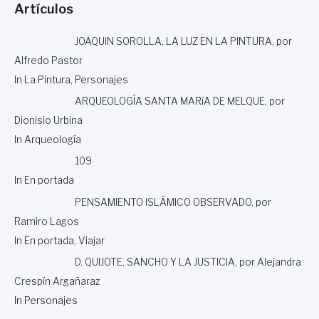
Artículos
E
S
A
JOAQUIN SOROLLA, LA LUZ EN LA PINTURA, por
1
Alfredo Pastor
.
In La Pintura, Personajes
0
0
ARQUEOLOGÍA SANTA MARíA DE MELQUE, por
0
Dionisio Urbina
E
U
In Arqueología
R
109
O
In En portada
S
PENSAMIENTO ISLÁMICO OBSERVADO, por
Ramiro Lagos
In En portada, Viajar
D. QUIJOTE, SANCHO Y LA JUSTICIA, por Alejandra
Crespín Argañaraz
In Personajes