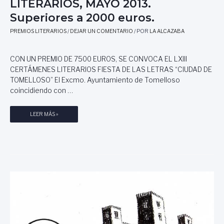
LITERARIOS, MAYO 2013.
I
R
Superiores a 2000 euros.
T
E
E
S
PREMIOS LITERARIOS
/
DEJAR UN COMENTARIO
/ POR
LA ALCAZABA
R
A
A
7
R
0
CON UN PREMIO DE 7500 EUROS, SE CONVOCA EL LXIII
I
0
CERTÁMENES LITERARIOS FIESTA DE LAS LETRAS “CIUDAD DE
O
0
TOMELLOSO” El Excmo. Ayuntamiento de Tomelloso
S
E
coincidiendo con …
S
U
E
R
P
LEER MÁS »
P
O
R
T
S
E
I
–
M
E
I
M
O
B
S
R
Y
E
C
2
O
0
N
1