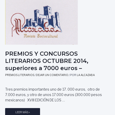
S
Y
C
O
N
C
U
R
S
O
S
PREMIOS Y CONCURSOS
L
LITERARIOS OCTUBRE 2014,
I
superiores a 7000 euros –
T
E
PREMIOS LITERARIOS
/
DEJAR UN COMENTARIO
/ POR
LA ALCAZABA
R
A
R
Tres premios importantes uno de 17. 000 euros, otro de
I
7.000 euros, y otro de unos 17.000 euros (300.000 pesos
O
mexicanos) XVIII EDICIÓN DE LOS …
S
N
P
LEER MÁS »
O