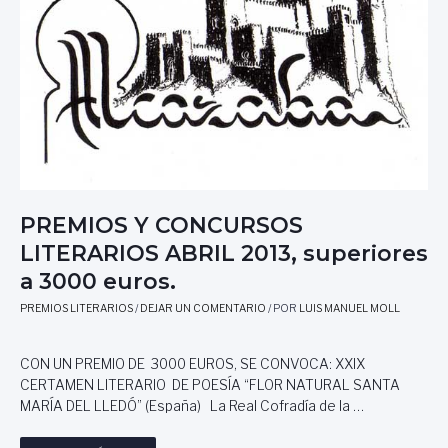
C
3
U
,
R
S
S
U
O
P
S
E
L
R
I
I
T
O
E
R
R
E
PREMIOS Y CONCURSOS
A
S
R
A
LITERARIOS ABRIL 2013, superiores
I
2
a 3000 euros.
O
0
S
0
PREMIOS LITERARIOS
/
DEJAR UN COMENTARIO
/ POR
LUIS MANUEL MOLL
,
0
M
E
A
CON UN PREMIO DE 3000 EUROS, SE CONVOCA: XXIX
U
Y
R
CERTAMEN LITERARIO DE POESÍA “FLOR NATURAL SANTA
O
O
MARÍA DEL LLEDÓ” (España) La Real Cofradía de la …
2
S
0