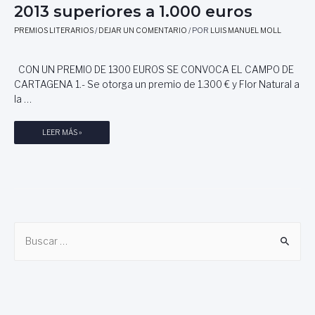
2013 superiores a 1.000 euros
E
A
S
R
PREMIOS LITERARIOS
/
DEJAR UN COMENTARIO
/ POR
LUIS MANUEL MOLL
A
Z
3
O
0
CON UN PREMIO DE 1300 EUROS SE CONVOCA EL CAMPO DE
2
0
CARTAGENA 1.- Se otorga un premio de 1.300 € y Flor Natural a
0
0
la …
1
E
3
U
,
P
LEER MÁS »
R
S
R
O
U
E
S
P
M
.
E
I
R
O
I
S
O
B
L
R
I
u
E
T
S
s
E
A
c
R
3
A
a
0