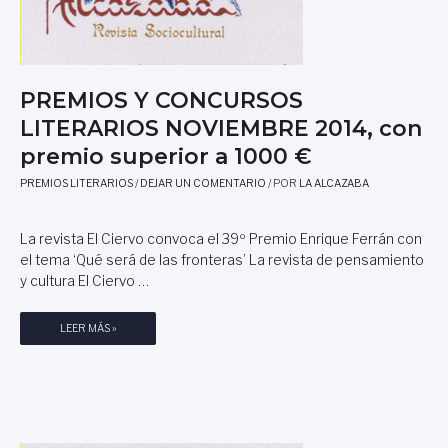
PREMIOS Y CONCURSOS
LITERARIOS NOVIEMBRE 2014, con
premio superior a 1000 €
PREMIOS LITERARIOS
/
DEJAR UN COMENTARIO
/ POR
LA ALCAZABA
La revista El Ciervo convoca el 39º Premio Enrique Ferrán con
el tema ‘Qué será de las fronteras’ La revista de pensamiento
y cultura El Ciervo …
P
LEER MÁS »
R
E
M
I
O