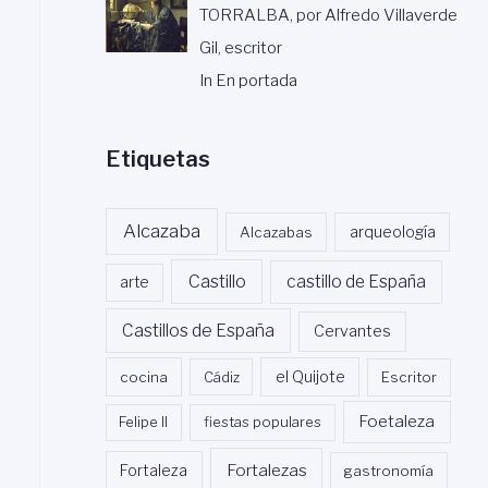
TORRALBA, por Alfredo Villaverde
Gil, escritor
In En portada
Etiquetas
Alcazaba
Alcazabas
arqueología
Castillo
castillo de España
arte
Castillos de España
Cervantes
cocina
Cádiz
el Quijote
Escritor
Foetaleza
Felipe II
fiestas populares
Fortalezas
Fortaleza
gastronomía