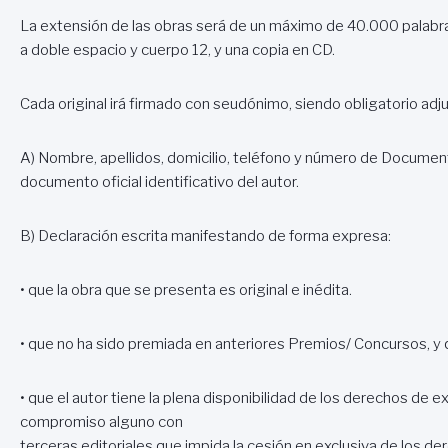
La extensión de las obras será de un máximo de 40.000 palabr
a doble espacio y cuerpo 12, y una copia en CD.
Cada original irá firmado con seudónimo, siendo obligatorio ad
A) Nombre, apellidos, domicilio, teléfono y número de Document
documento oficial identificativo del autor.
B) Declaración escrita manifestando de forma expresa:
• que la obra que se presenta es original e inédita.
• que no ha sido premiada en anteriores Premios/ Concursos, y 
• que el autor tiene la plena disponibilidad de los derechos de ex
compromiso alguno con
terceras editoriales que impida la cesión en exclusiva de los d