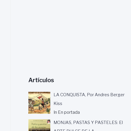
a
r
:
Artículos
LA CONQUISTA, Por Andres Berger
Kiss
In En portada
MONJAS, PASTAS Y PASTELES: El