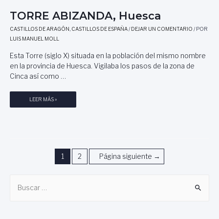
A
TORRE ABIZANDA, Huesca
G
O
CASTILLOS DE ARAGÓN
,
CASTILLOS DE ESPAÑA
/
DEJAR UN COMENTARIO
/ POR
Z
LUIS MANUEL MOLL
A
Esta Torre (siglo X) situada en la población del mismo nombre
en la provincia de Huesca. Vigilaba los pasos de la zona de
Cinca así como …
T
LEER MÁS »
O
R
R
E
A
Navegación
1
2
Página siguiente
→
B
I
de
Z
B
entradas
A
u
N
s
D
A