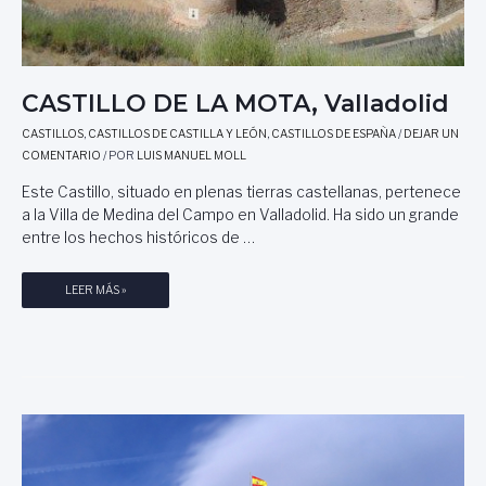
S
O
,
Z
A
CASTILLO DE LA MOTA, Valladolid
M
O
CASTILLOS
,
CASTILLOS DE CASTILLA Y LEÓN
,
CASTILLOS DE ESPAÑA
/
DEJAR UN
R
COMENTARIO
/ POR
LUIS MANUEL MOLL
A
Este Castillo, situado en plenas tierras castellanas, pertenece
a la Villa de Medina del Campo en Valladolid. Ha sido un grande
entre los hechos históricos de …
C
LEER MÁS »
A
S
T
I
L
L
O
D
E