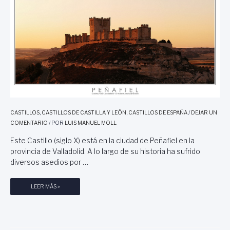
S
H
O
M
B
R
E
S
E
N
A
CASTILLOS
,
CASTILLOS DE CASTILLA Y LEÓN
,
CASTILLOS DE ESPAÑA
/
DEJAR UN
F
COMENTARIO
/ POR
LUIS MANUEL MOLL
G
A
Este Castillo (siglo X) está en la ciudad de Peñafiel en la
N
provincia de Valladolid. A lo largo de su historia ha sufrido
I
diversos asedios por …
S
T
LEER MÁS »
A
N
:
A
T