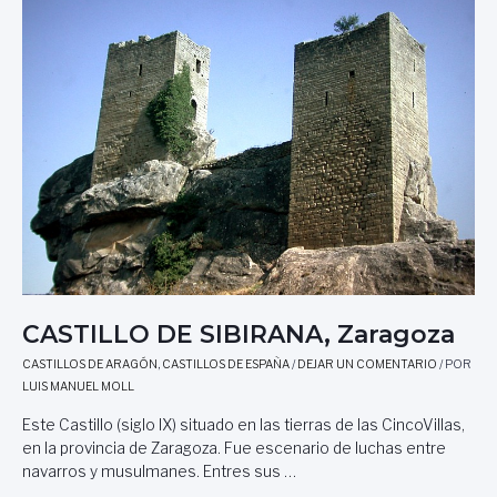
D
E
S
E
G
O
V
I
A
,
S
E
G
O
V
CASTILLO DE SIBIRANA, Zaragoza
I
CASTILLOS DE ARAGÓN
,
CASTILLOS DE ESPAÑA
/
DEJAR UN COMENTARIO
/ POR
A
LUIS MANUEL MOLL
Este Castillo (siglo IX) situado en las tierras de las CincoVillas,
en la provincia de Zaragoza. Fue escenario de luchas entre
navarros y musulmanes. Entres sus …