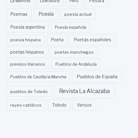
Pintura
La Mancha
Literatura
Perú
Poesía
Poemas
poesía actual
Poesía argentina
Poesía española
Poeta
poesía hispana
Poetas españoles
poetas hispanos
poetas manchegos
premios literarios
Pueblos de Andalucía
Pueblos de España
Pueblos de Castilla la Mancha
Revista La Alcazaba
pueblos de Toledo
Toledo
reyes católicos
Versos