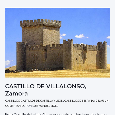
R
A
P
A
D
O
S
E
N
L
A
H
I
S
T
O
CASTILLO DE VILLALONSO,
R
I
Zamora
A
CASTILLOS
,
CASTILLOS DE CASTILLA Y LEÓN
,
CASTILLOS DE ESPAÑA
/
DEJAR UN
,
COMENTARIO
/ POR
LUIS MANUEL MOLL
P
O
Este Castillo del siglo XIII, se encuentra en las inmediaciones