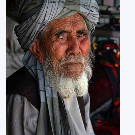
P
E
T
R
E
R
,
A
L
I
C
A
N
T
E