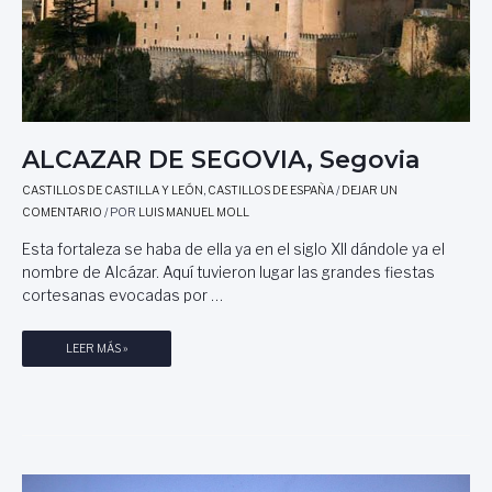
E
D
E
S
O
R
B
ALCAZAR DE SEGOVIA, Segovia
E
,
CASTILLOS DE CASTILLA Y LEÓN
,
CASTILLOS DE ESPAÑA
/
DEJAR UN
G
COMENTARIO
/ POR
LUIS MANUEL MOLL
U
A
Esta fortaleza se haba de ella ya en el siglo XII dándole ya el
D
nombre de Alcázar. Aquí tuvieron lugar las grandes fiestas
A
cortesanas evocadas por …
L
A
A
LEER MÁS »
J
L
A
C
R
A
A
Z
A
R