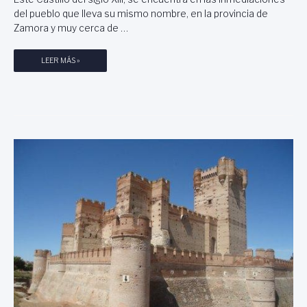
R
del pueblo que lleva su mismo nombre, en la provincia de
A
Zamora y muy cerca de …
R
T
C
LEER MÁS »
U
A
R
S
O
T
V
I
I
L
N
L
U
O
E
D
S
E
A
V
P
I
A
L
R
L
R
A
A
L
L
O
N