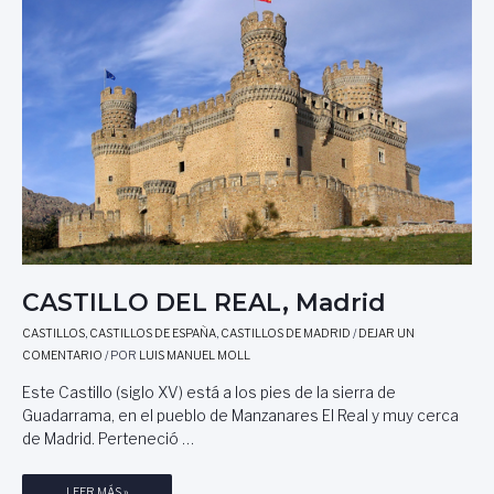
L
A
M
O
T
A
,
V
A
L
L
A
D
CASTILLO DEL REAL, Madrid
O
L
CASTILLOS
,
CASTILLOS DE ESPAÑA
,
CASTILLOS DE MADRID
/
DEJAR UN
I
COMENTARIO
/ POR
LUIS MANUEL MOLL
D
Este Castillo (siglo XV) está a los pies de la sierra de
Guadarrama, en el pueblo de Manzanares El Real y muy cerca
de Madrid. Perteneció …
C
LEER MÁS »