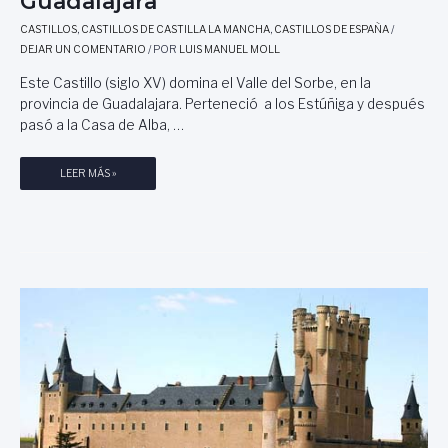
Guadalajara
CASTILLOS
,
CASTILLOS DE CASTILLA LA MANCHA
,
CASTILLOS DE ESPAÑA
/
DEJAR UN COMENTARIO
/ POR
LUIS MANUEL MOLL
Este Castillo (siglo XV) domina el Valle del Sorbe, en la
provincia de Guadalajara. Perteneció a los Estúñiga y después
pasó a la Casa de Alba, …
C
LEER MÁS »
A
S
T
I
L
L
O
D
E
G
A
L
V