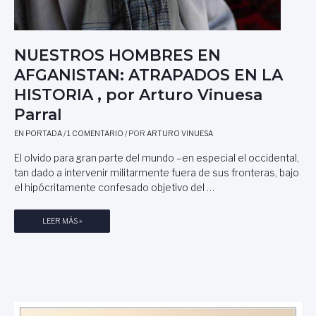
NUESTROS HOMBRES EN
AFGANISTAN: ATRAPADOS EN LA
HISTORIA , por Arturo Vinuesa
Parral
EN PORTADA
/
1 COMENTARIO
/ POR
ARTURO VINUESA
El olvido para gran parte del mundo –en especial el occidental,
tan dado a intervenir militarmente fuera de sus fronteras, bajo
el hipócritamente confesado objetivo del …
N
LEER MÁS »
U
E
S
T
R
O