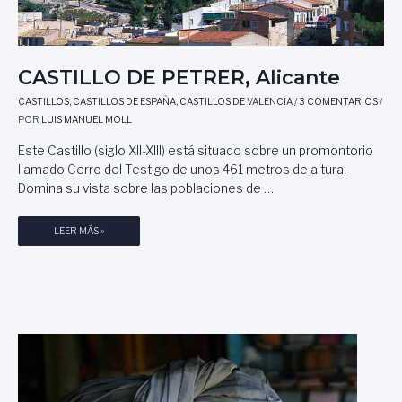
CASTILLO DE PETRER, Alicante
CASTILLOS
,
CASTILLOS DE ESPAÑA
,
CASTILLOS DE VALENCIA
/
3 COMENTARIOS
/
POR
LUIS MANUEL MOLL
Este Castillo (siglo XII-XIII) está situado sobre un promontorio
llamado Cerro del Testigo de unos 461 metros de altura.
Domina su vista sobre las poblaciones de …
C
LEER MÁS »
A
S
T
I
L
L
O
D
E