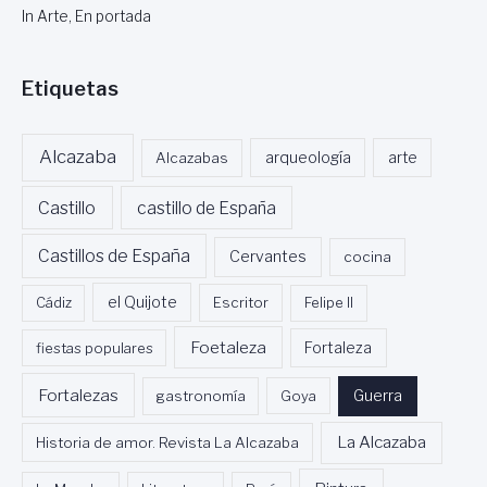
In Arte, En portada
Etiquetas
Alcazaba
Alcazabas
arqueología
arte
Castillo
castillo de España
Castillos de España
Cervantes
cocina
Cádiz
el Quijote
Escritor
Felipe II
Foetaleza
fiestas populares
Fortaleza
Fortalezas
Guerra
gastronomía
Goya
La Alcazaba
Historia de amor. Revista La Alcazaba