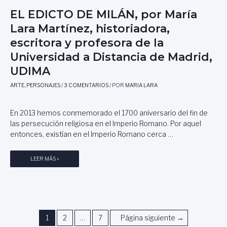
E
O
EL EDICTO DE MILÁN, por María
I
D
R
Lara Martínez, historiadora,
E
E
escritora y profesora de la
G
O
Universidad a Distancia de Madrid,
Y
UDIMA
A
,
ARTE
,
PERSONAJES
/
3 COMENTARIOS
/ POR
MARIA LARA
L
A
N
En 2013 hemos conmemorado el 1700 aniversario del fin de
E
las persecución religiosa en el Imperio Romano. Por aquel
V
entonces, existían en el Imperio Romano cerca …
A
D
E
LEER MÁS »
A
L
O
E
E
D
L
I
I
C
N
Navegación
1
2
…
7
Página siguiente
→
T
V