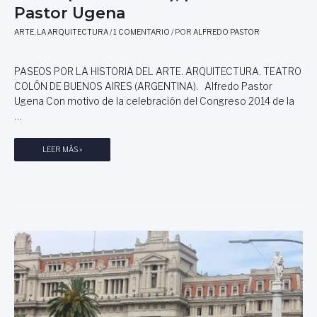
Pastor Ugena
E
S
ARTE
,
LA ARQUITECTURA
/
1 COMENTARIO
/ POR
ALFREDO PASTOR
C
U
L
PASEOS POR LA HISTORIA DEL ARTE. ARQUITECTURA. TEATRO
T
COLÓN DE BUENOS AIRES (ARGENTINA). Alfredo Pastor
U
Ugena Con motivo de la celebración del Congreso 2014 de la
R
…
A
.
P
LEER MÁS »
F
A
R
S
A
E
N
O
C
S
I
P
S
O
C
R
O
L
S
A
A
H
L