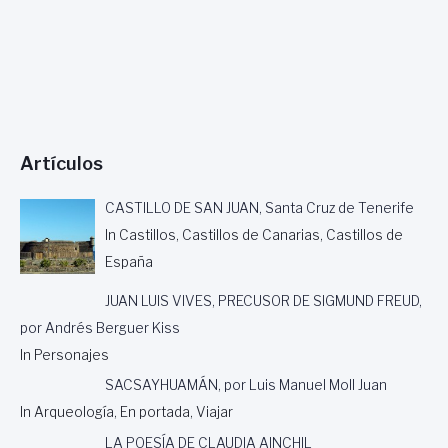
U
R
G
T
E
Í
N
N
A
E
Z
,
H
Artículos
I
S
CASTILLO DE SAN JUAN, Santa Cruz de Tenerife
T
In Castillos, Castillos de Canarias, Castillos de
O
R
España
I
A
JUAN LUIS VIVES, PRECUSOR DE SIGMUND FREUD,
D
por Andrés Berguer Kiss
O
In Personajes
R
A
SACSAYHUAMÁN, por Luis Manuel Moll Juan
,
In Arqueología, En portada, Viajar
E
S
LA POESÍA DE CLAUDIA AINCHIL