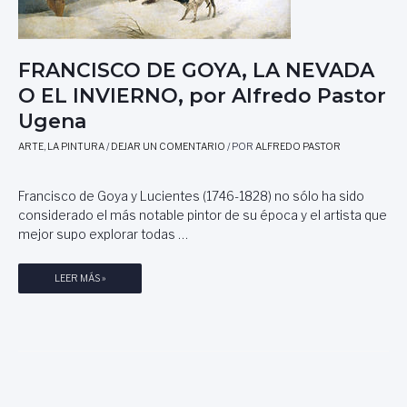
O
U
E
D
N
E
FRANCISCO DE GOYA, LA NEVADA
E
N
L
A
O EL INVIERNO, por Alfredo Pastor
P
M
Ugena
E
E
C
S
ARTE
,
LA PINTURA
/
DEJAR UN COMENTARIO
/ POR
ALFREDO PASTOR
H
T
O
R
,
Francisco de Goya y Lucientes (1746-1828) no sólo ha sido
E
P
considerado el más notable pintor de su época y el artista que
O
mejor supo explorar todas …
R
S
F
LEER MÁS »
A
R
B
A
E
N
L
C
A
I
F
S
R
C