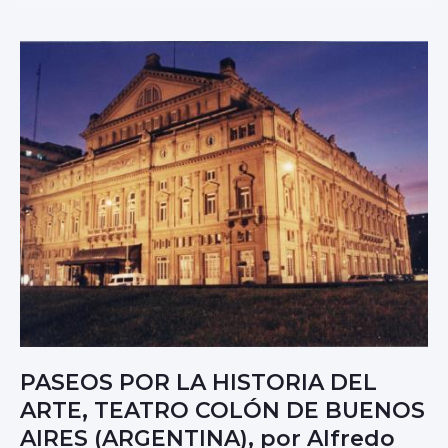
O
S
P
O
R
L
A
H
I
S
T
O
R
I
A
D
E
L
A
PASEOS POR LA HISTORIA DEL
R
ARTE, TEATRO COLÓN DE BUENOS
T
E
AIRES (ARGENTINA), por Alfredo
: