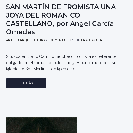
R
A
O
SAN MARTÍN DE FROMISTA UNA
I
R
R
JOYA DEL ROMÁNICO
A
T
U
C
E
G
CASTELLANO, por Angel García
O
:
E
Omedes
N
L
N
T
A
A
ARTE
,
LA ARQUITECTURA
/
1 COMENTARIO
/ POR
LA ALCAZABA
E
P
M
I
P
N
Situada en pleno Camino Jacobeo, Frómista es referente
O
T
obligado en el románico palentino y español merced a su
R
U
iglesia de San Martín. Es la iglesia del …
Á
R
N
A
S
LEER MÁS »
E
,
A
A
M
N
U
A
M
N
D
A
I
A
R
V
M
T
E
E
Í
R
R
N
S