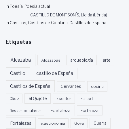
C
In Poesía, Poesía actual
R
I
CASTILLO DE MONTSONÍS, Lleida (Lérida)
T
In Castillos, Castillos de Cataluña, Castillos de España
O
R
A
Etiquetas
Y
P
R
Alcazaba
Alcazabas
arqueología
arte
O
F
E
Castillo
castillo de España
S
O
Castillos de España
Cervantes
cocina
R
A
Cádiz
el Quijote
Escritor
Felipe II
D
E
Foetaleza
fiestas populares
Fortaleza
L
A
Fortalezas
Guerra
gastronomía
Goya
U