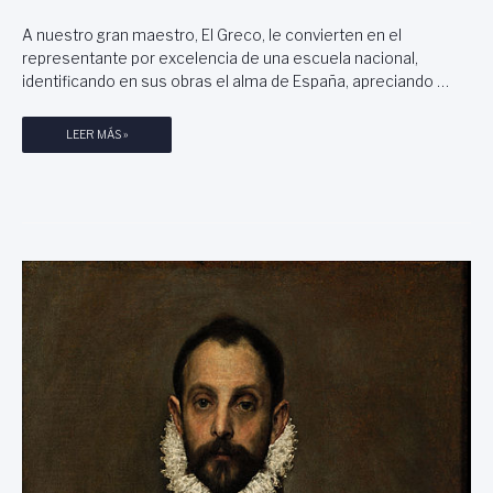
M
,
R
Á
U
A nuestro gran maestro, El Greco, le convierten en el
N
D
representante por excelencia de una escuela nacional,
I
I
identificando en sus obras el alma de España, apreciando …
C
M
O
A
I
LEER MÁS »
C
V
A
C
S
E
T
N
E
T
L
E
L
N
A
A
N
R
O
I
,
O
P
D
O
E
R
L
A
A
N
M
G