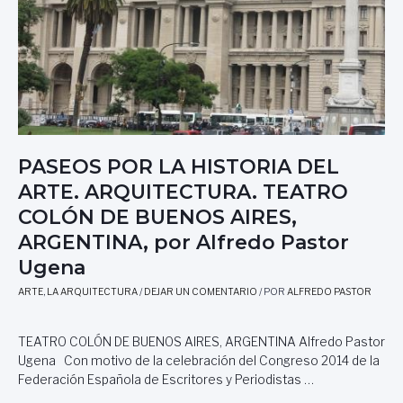
I
Z
S
I
T
L
O
L
R
O
I
Y
A
L
D
A
E
E
PASEOS POR LA HISTORIA DEL
L
S
A
ARTE. ARQUITECTURA. TEATRO
C
R
U
COLÓN DE BUENOS AIRES,
T
L
ARGENTINA, por Alfredo Pastor
E
T
,
Ugena
U
T
R
E
ARTE
,
LA ARQUITECTURA
/
DEJAR UN COMENTARIO
/ POR
ALFREDO PASTOR
A
A
B
T
A
TEATRO COLÓN DE BUENOS AIRES, ARGENTINA Alfredo Pastor
R
R
Ugena Con motivo de la celebración del Congreso 2014 de la
O
R
Federación Española de Escritores y Periodistas …
C
O
O