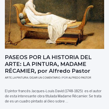
R
R
G
E
O
E
L
C
N
G
O
A
R
L
E
Ó
C
N
O
D
,
E
P
B
O
U
R
E
PASEOS POR LA HISTORIA DEL
L
N
ARTE: LA PINTURA, MADAME
A
O
U
RÉCAMIER, por Alfredo Pastor
S
R
A
ARTE
,
LA PINTURA
/
DEJAR UN COMENTARIO
/ POR
ALFREDO PASTOR
A
I
L
R
A
E
El pintor francés Jacques-Louis David (1748-1825) es el autor
R
S
de esta interesante obra titulada Madame Récamier. Se trata
A
,
de es un cuadro pintado al óleo sobre …
M
A
A
R