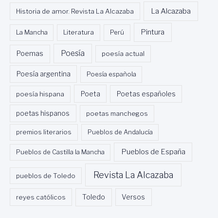
N
La Alcazaba
I
Historia de amor. Revista La Alcazaba
V
E
Pintura
La Mancha
Literatura
Perú
R
S
Poesía
Poemas
poesía actual
I
D
Poesía argentina
Poesía española
A
D
Poeta
poesía hispana
Poetas españoles
A
D
poetas hispanos
poetas manchegos
I
S
premios literarios
Pueblos de Andalucía
T
A
Pueblos de España
Pueblos de Castilla la Mancha
N
C
Revista La Alcazaba
pueblos de Toledo
I
A
D
Toledo
reyes católicos
Versos
E
M