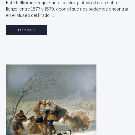
G
Este bellísimo e inquietante cuadro, pintado al óleo sobre
R
lienzo, entre 1577 y 1579, y con el que nos podemos encontrar
E
en el Museo del Prado …
C
O
E
LEER MÁS »
(
L
1
C
5
A
4
B
1
A
-
L
1
L
6
E
1
R
4
O
)
D
,
E
P
L
O
A
R
M
A
A
L
N
M