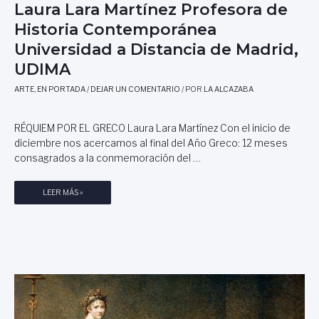
Laura Lara Martínez Profesora de
T
A
I
R
Historia Contemporánea
N
T
Universidad a Distancia de Madrid,
A
E
)
UDIMA
.
,
A
ARTE
,
EN PORTADA
/
DEJAR UN COMENTARIO
/ POR
LA ALCAZABA
P
R
O
Q
R
U
RÉQUIEM POR EL GRECO Laura Lara Martínez Con el inicio de
A
I
diciembre nos acercamos al final del Año Greco: 12 meses
L
T
consagrados a la conmemoración del …
F
E
R
C
E
R
LEER MÁS »
T
D
É
U
O
Q
R
P
U
A
A
I
.
S
E
T
T
M
E
O
P
A
R
O
T
U