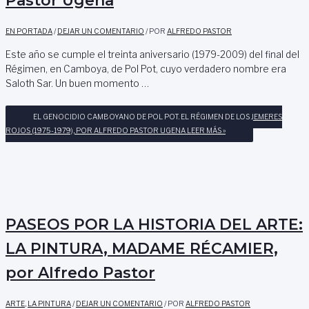
EN PORTADA
/
DEJAR UN COMENTARIO
/ POR
ALFREDO PASTOR
Este año se cumple el treinta aniversario (1979-2009) del final del
Régimen, en Camboya, de Pol Pot, cuyo verdadero nombre era
Saloth Sar. Un buen momento …
EL GENOCIDIO CAMBOYANO DE POL POT. EL RÉGIMEN DE LOS JEMERES
ROJOS (1975-1979), POR ALFREDO PASTOR UGENA
LEER MÁS »
PASEOS POR LA HISTORIA DEL ARTE:
LA PINTURA, MADAME RÉCAMIER,
por Alfredo Pastor
ARTE
,
LA PINTURA
/
DEJAR UN COMENTARIO
/ POR
ALFREDO PASTOR