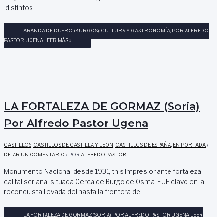
distintos …
ARANDA DE DUERO (BURGOS): CULTURA Y GASTRONOMÍA, POR ALFREDO
PASTOR UGENA
LEER MÁS »
LA FORTALEZA DE GORMAZ (Soria)
Por Alfredo Pastor Ugena
CASTILLOS
,
CASTILLOS DE CASTILLA Y LEÓN
,
CASTILLOS DE ESPAÑA
,
EN PORTADA
/
DEJAR UN COMENTARIO
/ POR
ALFREDO PASTOR
Monumento Nacional desde 1931, this Impresionante fortaleza
califal soriana, situada Cerca de Burgo de Osma, FUE clave en la
reconquista llevada del hasta la frontera del …
LA FORTALEZA DE GORMAZ (SORIA) POR ALFREDO PASTOR UGENA
LEER