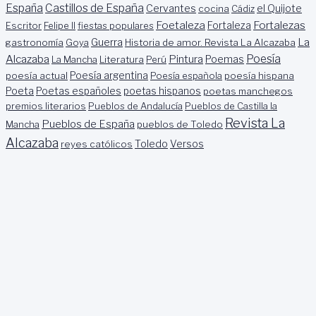
España
Castillos de España
Cervantes
cocina
Cádiz
el Quijote
Foetaleza
Fortalezas
Escritor
Felipe II
fiestas populares
Fortaleza
La
Guerra
gastronomía
Goya
Historia de amor. Revista La Alcazaba
Alcazaba
Poesía
Pintura
Poemas
La Mancha
Literatura
Perú
poesía actual
Poesía argentina
Poesía española
poesía hispana
Poeta
Poetas españoles
poetas hispanos
poetas manchegos
premios literarios
Pueblos de Andalucía
Pueblos de Castilla la
Revista La
Pueblos de España
Mancha
pueblos de Toledo
Alcazaba
Toledo
reyes católicos
Versos