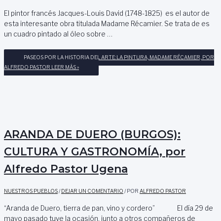
El pintor francés Jacques-Louis David (1748-1825) es el autor de
esta interesante obra titulada Madame Récamier. Se trata de es
un cuadro pintado al óleo sobre …
PASEOS POR LA HISTORIA DEL ARTE: LA PINTURA, MADAME RÉCAMIER, POR
ALFREDO PASTOR
LEER MÁS »
ARANDA DE DUERO (BURGOS):
CULTURA Y GASTRONOMÍA, por
Alfredo Pastor Ugena
NUESTROS PUEBLOS
/
DEJAR UN COMENTARIO
/ POR
ALFREDO PASTOR
“Aranda de Duero, tierra de pan, vino y cordero” El día 29 de
mayo pasado tuve la ocasión, junto a otros compañeros de