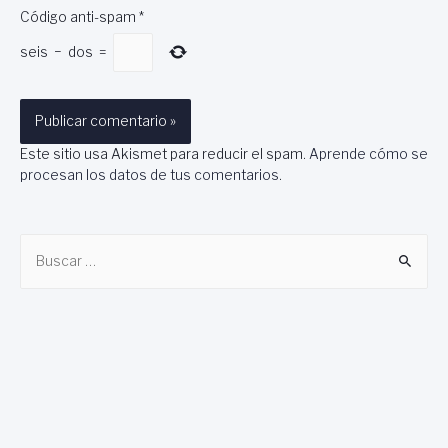
Código anti-spam
*
seis
−
dos
=
Este sitio usa Akismet para reducir el spam.
Aprende cómo se
procesan los datos de tus comentarios
.
B
u
s
c
a
r
: