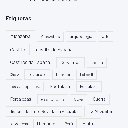
Etiquetas
Alcazaba
Alcazabas
arqueología
arte
Castillo
castillo de España
Castillos de España
Cervantes
cocina
Cádiz
el Quijote
Escritor
Felipe II
Foetaleza
fiestas populares
Fortaleza
Fortalezas
Guerra
gastronomía
Goya
La Alcazaba
Historia de amor. Revista La Alcazaba
Pintura
La Mancha
Literatura
Perú