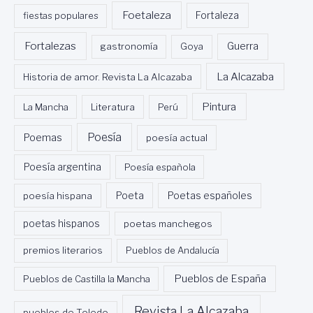
Foetaleza
fiestas populares
Fortaleza
Fortalezas
Guerra
gastronomía
Goya
La Alcazaba
Historia de amor. Revista La Alcazaba
Pintura
La Mancha
Literatura
Perú
Poesía
Poemas
poesía actual
Poesía argentina
Poesía española
Poeta
poesía hispana
Poetas españoles
poetas hispanos
poetas manchegos
premios literarios
Pueblos de Andalucía
Pueblos de España
Pueblos de Castilla la Mancha
Revista La Alcazaba
pueblos de Toledo