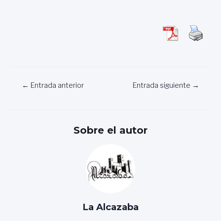
Navegación
←
Entrada anterior
Entrada siguiente
→
de
entradas
Sobre el autor
La Alcazaba