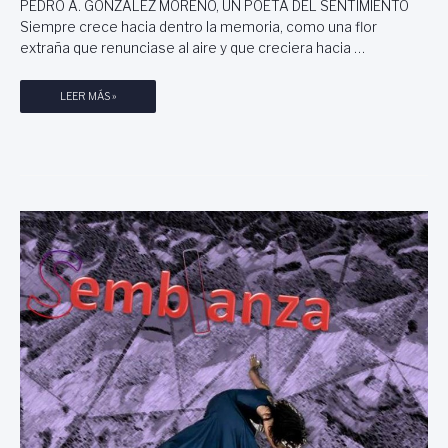
PEDRO A. GONZALEZ MORENO, UN POETA DEL SENTIMIENTO
Siempre crece hacia dentro la memoria, como una flor
extraña que renunciase al aire y que creciera hacia …
S
LEER MÁS »
E
M
B
L
A
N
Z
A
A
P
E
D
R
O
A
.
G