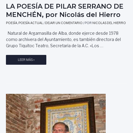
Y
LA POESÍA DE PILAR SERRANO DE
L
P
T
MENCHÉN, por Nicolás del Hierro
O
I
E
POESÍA
,
POESÍA ACTUAL
/
DEJAR UN COMENTARIO
/ POR
NICOLAS DEL HIERRO
E
M
M
Natural de Argamasilla de Alba, donde ejerce desde 1978
A
P
como archivera del Ayuntamiento, es también directora del
S
O
Grupo Tiquitoc Teatro, Secretaria de la A.C. «Los …
D
,
E
P
G
O
L
LEER MÁS »
R
R
A
I
M
P
S
I
O
E
G
E
L
U
S
P
E
Í
A
L
A
R
R
D
E
O
E
R
M
P
A
E
I
R
L