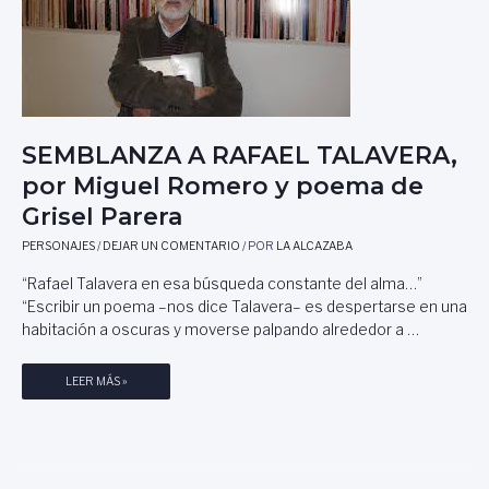
L
A
R
M
O
I
M
G
E
U
R
E
O
L
SEMBLANZA A RAFAEL TALAVERA,
S
A
Á
por Miguel Romero y poema de
N
I
G
Grisel Parera
Z
E
Y
L
PERSONAJES
/
DEJAR UN COMENTARIO
/ POR
LA ALCAZABA
P
C
“Rafael Talavera en esa búsqueda constante del alma…”
O
U
“Escribir un poema –nos dice Talavera– es despertarse en una
E
R
M
habitación a oscuras y moverse palpando alrededor a …
I
A
E
D
L
S
LEER MÁS »
E
,
E
G
P
M
R
O
B
I
R
L
S
M