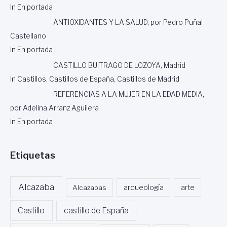
In En portada
I
E
ANTIOXIDANTES Y LA SALUD, por Pedro Puñal
N
Castellano
T
In En portada
O
,
CASTILLO BUITRAGO DE LOZOYA, Madrid
P
In Castillos, Castillos de España, Castillos de Madrid
O
R
REFERENCIAS A LA MUJER EN LA EDAD MEDIA,
M
por Adelina Arranz Aguilera
I
G
In En portada
U
E
L
Etiquetas
R
O
M
Alcazaba
Alcazabas
arqueología
arte
E
R
Castillo
castillo de España
O
C