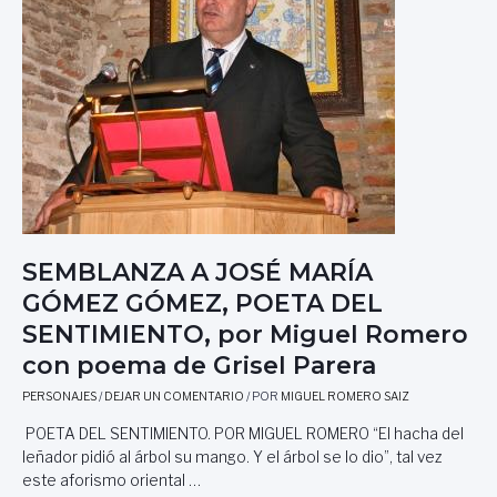
O
A
,
R
P
S
O
E
E
R
M
R
A
A
D
N
E
O
G
D
R
E
I
M
SEMBLANZA A JOSÉ MARÍA
S
E
GÓMEZ GÓMEZ, POETA DEL
E
N
L
C
SENTIMIENTO, por Miguel Romero
P
H
con poema de Grisel Parera
A
É
R
N
PERSONAJES
/
DEJAR UN COMENTARIO
/ POR
MIGUEL ROMERO SAIZ
E
,
POETA DEL SENTIMIENTO. POR MIGUEL ROMERO “El hacha del
R
P
leñador pidió al árbol su mango. Y el árbol se lo dio”, tal vez
A
O
Y
este aforismo oriental …
R