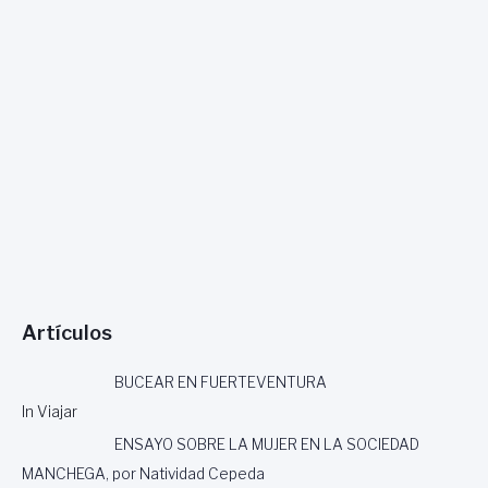
M
E
E
R
Z
O
G
Ó
M
E
Z
,
P
O
E
T
A
D
Artículos
E
L
S
BUCEAR EN FUERTEVENTURA
E
In Viajar
N
T
ENSAYO SOBRE LA MUJER EN LA SOCIEDAD
I
MANCHEGA, por Natividad Cepeda
M