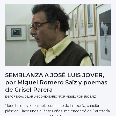
A
E
I
N
L
G
Z
P
U
A
A
E
A
R
L
R
E
R
A
R
O
F
A
M
A
E
E
R
L
O
T
S
A
Á
L
I
A
SEMBLANZA A JOSÉ LUIS JOVER,
Z
V
por Miguel Romero Saiz y poemas
Y
E
P
de Grisel Parera
R
O
A
EN PORTADA
/
DEJAR UN COMENTARIO
/ POR
MIGUEL ROMERO SAIZ
E
,
M
P
“José Luis Jover, el poeta que hace de la poesía, canción
A
O
plástica” Hace unos cuántos años, me encontré en Carretería,
D
R