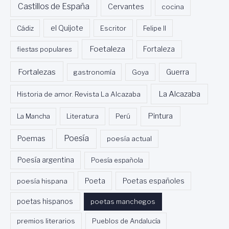
O
Castillos de España
Cervantes
cocina
N
P
Cádiz
el Quijote
Escritor
Felipe II
O
E
Foetaleza
fiestas populares
Fortaleza
M
A
Fortalezas
Guerra
gastronomía
Goya
D
E
La Alcazaba
Historia de amor. Revista La Alcazaba
G
R
Pintura
La Mancha
Literatura
Perú
I
S
Poesía
Poemas
E
poesía actual
L
P
Poesía argentina
Poesía española
A
R
Poeta
poesía hispana
Poetas españoles
E
R
poetas hispanos
poetas manchegos
A
premios literarios
Pueblos de Andalucía