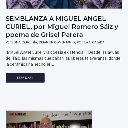
O
N
Z
SEMBLANZA A MIGUEL ANGEL
Á
CURIEL, por Miguel Romero Sáiz y
L
E
poema de Grisel Parera
Z
M
PERSONAJES
,
POESÍA
/
DEJAR UN COMENTARIO
/ POR
LA ALCAZABA
O
“Miguel Ángel Curiel y la poesía existencial” Desde las aguas
R
del Tajo, las mismas que bañan las riberas talaveranas, donde
E
la cerámica ha hecho el …
N
O
,
S
LEER MÁS »
P
E
O
M
R
B
M
L
I
A
G
N
U
Z
E
A