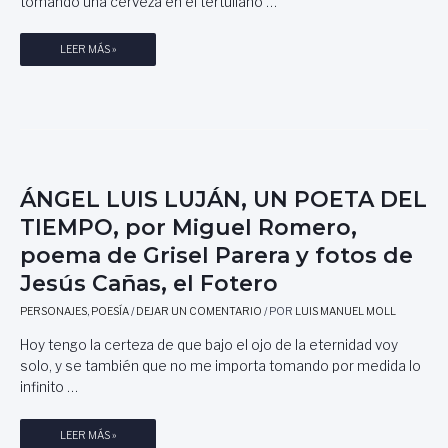
tomando una cerveza en el tertuliano …
E
M
G
I
R
S
LEER MÁS »
G
I
E
U
S
M
E
E
B
L
L
L
R
P
A
O
A
N
M
R
Z
ÁNGEL LUIS LUJÁN, UN POETA DEL
E
E
A
R
TIEMPO, por Miguel Romero,
R
A
O
A
poema de Grisel Parera y fotos de
J
Y
O
P
Jesús Cañas, el Fotero
S
O
É
PERSONAJES
,
POESÍA
/
DEJAR UN COMENTARIO
/ POR
LUIS MANUEL MOLL
E
L
M
Hoy tengo la certeza de que bajo el ojo de la eternidad voy
U
A
solo, y se también que no me importa tomando por medida lo
I
D
infinito …
S
E
J
G
O
R
Á
LEER MÁS »