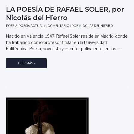
L
LA POESÍA DE RAFAEL SOLER, por
I
T
Nicolás del Hierro
E
POESÍA
,
POESÍA ACTUAL
/
1 COMENTARIO
/ POR
NICOLAS DEL HIERRO
R
A
Nacido en Valencia, 1947, Rafael Soler reside en Madrid, donde
R
ha trabajado como profesor titular en la Universidad
I
Politécnica. Poeta, novelista y escritor polivalente, en los …
O
O
N
L
LEER MÁS »
A
A
R
P
R
O
A
E
T
S
I
Í
V
A
A
D
B
E
R
R
E
A