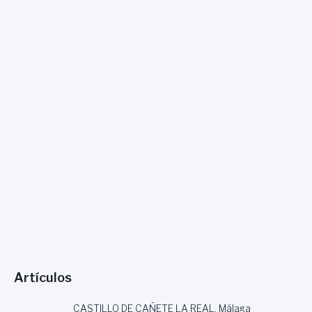
C
A
R
O
Artículos
CASTILLO DE CAÑETE LA REAL, Málaga