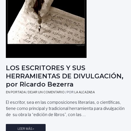
V
F
E
A
E
E
N
L
E
S
S
O
P
L
A
E
Ñ
R
A
,
,
P
P
O
LOS ESCRITORES Y SUS
O
R
HERRAMIENTAS DE DIVULGACIÓN,
R
N
por Ricardo Bezerra
N
I
I
C
EN PORTADA
/
DEJAR UN COMENTARIO
/ POR
LA ALCAZABA
C
O
O
L
El escritor, sea en las composiciones literarias, o científicas,
L
Á
tiene como principal y tradicional herramienta para divulgación
Á
S
de su obra la “edición de libros”, con las …
S
D
D
E
L
LEER MÁS »
E
L