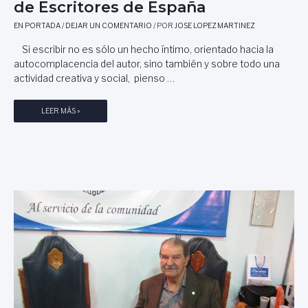
de Escritores de España
I
E
EN PORTADA
/
DEJAR UN COMENTARIO
/ POR
JOSE LOPEZ MARTINEZ
N
T
Si escribir no es sólo un hecho íntimo, orientado hacia la
A
autocomplacencia del autor, sino también y sobre todo una
S
actividad creativa y social, pienso …
D
E
E
LEER MÁS »
D
L
I
C
V
O
U
M
L
P
G
R
A
O
C
M
I
I
Ó
S
N
O
,
D
P
E
O
L
R