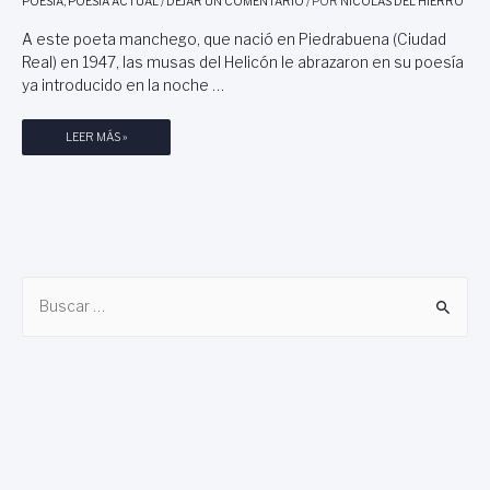
POESÍA
,
POESÍA ACTUAL
/
DEJAR UN COMENTARIO
/ POR
NICOLAS DEL HIERRO
Ó
I
N
A este poeta manchego, que nació en Piedrabuena (Ciudad
E
D
R
Real) en 1947, las musas del Helicón le abrazaron en su poesía
E
R
ya introducido en la noche …
E
O
S
P
LEER MÁS »
C
O
R
E
I
S
T
Í
O
A
R
D
E
B
E
S
F
D
u
R
E
s
A
E
c
N
S
C
P
a
I
A
r
S
Ñ
C
:
A
O