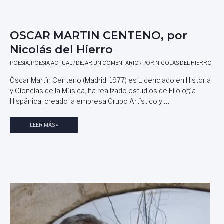
A
A
G
R
O
T
P
OSCAR MARTIN CENTENO, por
Í
Ó
N
Nicolás del Hierro
L
E
I
Z
POESÍA
,
POESÍA ACTUAL
/
DEJAR UN COMENTARIO
/ POR
NICOLAS DEL HIERRO
T
,
Óscar Martín Centeno (Madrid, 1977) es Licenciado en Historia
O
E
y Ciencias de la Música, ha realizado estudios de Filología
B
S
E
Hispánica, creado la empresa Grupo Artístico y …
C
L
R
M
I
O
LEER MÁS »
O
T
S
N
O
C
T
R
A
E
Y
R
,
P
M
P
O
A
O
E
R
R
T
T
L
A
I
U
.