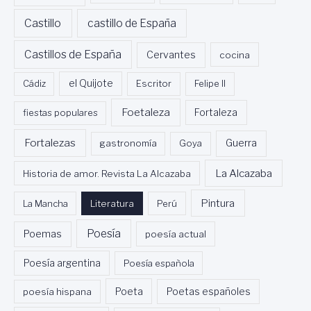
Castillo
castillo de España
Castillos de España
Cervantes
cocina
Cádiz
el Quijote
Escritor
Felipe II
Foetaleza
fiestas populares
Fortaleza
Fortalezas
Guerra
gastronomía
Goya
La Alcazaba
Historia de amor. Revista La Alcazaba
Pintura
La Mancha
Literatura
Perú
Poesía
Poemas
poesía actual
Poesía argentina
Poesía española
Poeta
poesía hispana
Poetas españoles