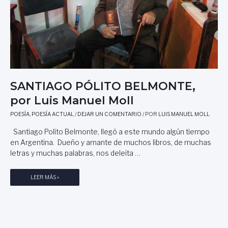
E
R
S
I
C
C
R
A
I
R
T
D
O
O
R
B
SANTIAGO PÓLITO BELMONTE,
,
E
por Luis Manuel Moll
P
Z
O
E
POESÍA
,
POESÍA ACTUAL
/
DEJAR UN COMENTARIO
/ POR
LUIS MANUEL MOLL
R
R
J
R
Santiago Polito Belmonte, llegó a este mundo algún tiempo
O
A
en Argentina. Dueño y amante de muchos libros, de muchas
S
letras y muchas palabras, nos deleita …
É
L
S
LEER MÁS »
Ó
A
P
N
E
T
Z
I
M