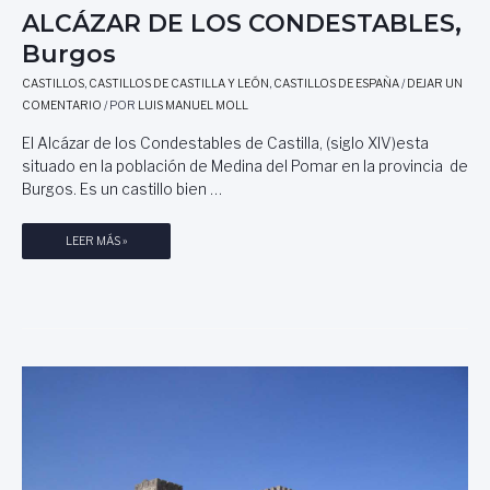
ALCÁZAR DE LOS CONDESTABLES,
A
C
Burgos
E
CASTILLOS
,
CASTILLOS DE CASTILLA Y LEÓN
,
CASTILLOS DE ESPAÑA
/
DEJAR UN
T
COMENTARIO
/ POR
LUIS MANUEL MOLL
E
El Alcázar de los Condestables de Castilla, (siglo XIV)esta
situado en la población de Medina del Pomar en la provincia de
Burgos. Es un castillo bien …
A
LEER MÁS »
L
C
Á
Z
A
R
D
E
L
O
S