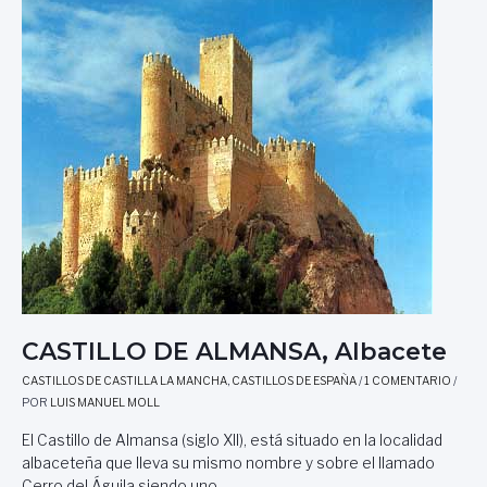
O
D
E
V
I
L
L
E
N
A
,
A
L
I
C
CASTILLO DE ALMANSA, Albacete
A
N
CASTILLOS DE CASTILLA LA MANCHA
,
CASTILLOS DE ESPAÑA
/
1 COMENTARIO
/
T
POR
LUIS MANUEL MOLL
E
El Castillo de Almansa (siglo XII), está situado en la localidad
albaceteña que lleva su mismo nombre y sobre el llamado
Cerro del Águila siendo uno …