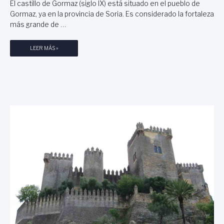
S
El castillo de Gormaz (siglo IX) está situado en el pueblo de
Gormaz, ya en la provincia de Soria. Es considerado la fortaleza
más grande de …
A
LEER MÁS »
L
C
A
Z
A
B
A
D
E
G
O
R
M
A
Z
,
S