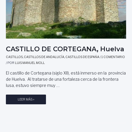
CASTILLO DE CORTEGANA, Huelva
CASTILLOS
,
CASTILLOS DE ANDALUCÍA
,
CASTILLOS DE ESPAÑA
/
1 COMENTARIO
/ POR
LUIS MANUEL MOLL
El castillo de Cortegana (siglo XII), está inmerso en la provincia
de Huelva. Al tratarse de una fortaleza cerca de la frontera
lusa, estuvo siempre muy …
C
LEER MÁS »
A
S
T
I
L