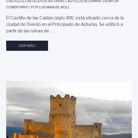
A
CASTILLOS
,
CASTILLOS DE ASTURIAS
,
CASTILLOS DE ESPAÑA
/
DEJAR UN
,
COMENTARIO
/ POR
LUIS MANUEL MOLL
B
El Castillo de las Caldas (siglo XIX), está situado cerca de la
A
ciudad de Oviedo en el Principado de Asturias. Se edificó a
J
partir de las ruinas de …
O
L
A
C
LEER MÁS »
M
A
I
S
R
T
A
I
D
L
A
L
P
O
O
D
É
E
T
C
I
A
C
L
A
D
D
A
E