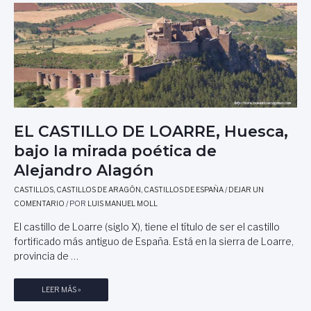
L
O
D
E
C
O
R
T
E
EL CASTILLO DE LOARRE, Huesca,
G
A
bajo la mirada poética de
N
Alejandro Alagón
A
,
CASTILLOS
,
CASTILLOS DE ARAGÓN
,
CASTILLOS DE ESPAÑA
/
DEJAR UN
H
COMENTARIO
/ POR
LUIS MANUEL MOLL
U
El castillo de Loarre (siglo X), tiene el título de ser el castillo
E
fortificado más antiguo de España. Está en la sierra de Loarre,
L
provincia de …
V
A
E
LEER MÁS »
L