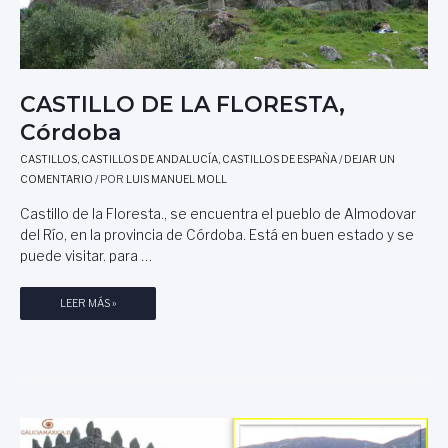
O
R
I
A
CASTILLO DE LA FLORESTA,
Córdoba
CASTILLOS
,
CASTILLOS DE ANDALUCÍA
,
CASTILLOS DE ESPAÑA
/
DEJAR UN
COMENTARIO
/ POR
LUIS MANUEL MOLL
Castillo de la Floresta., se encuentra el pueblo de Almodovar
del Río, en la provincia de Córdoba. Está en buen estado y se
puede visitar. para …
C
LEER MÁS »
A
S
T
I
L
L
O