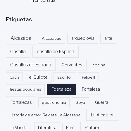
In En portada
Etiquetas
Alcazaba
Alcazabas
arqueología
arte
Castillo
castillo de España
Castillos de España
Cervantes
cocina
Cádiz
el Quijote
Escritor
Felipe II
Foetaleza
fiestas populares
Fortaleza
Fortalezas
Guerra
gastronomía
Goya
La Alcazaba
Historia de amor. Revista La Alcazaba
Pintura
La Mancha
Literatura
Perú