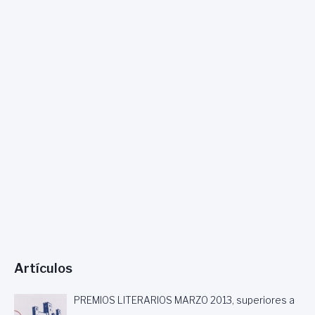
A
C
R
U
Ñ
A
(
L
A
C
O
R
U
Ñ
A
)
Artículos
PREMIOS LITERARIOS MARZO 2013, superiores a