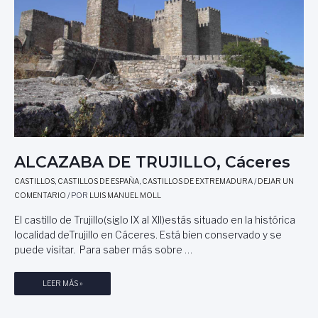
C
O
N
D
E
S
T
A
B
L
E
ALCAZABA DE TRUJILLO, Cáceres
S
,
CASTILLOS
,
CASTILLOS DE ESPAÑA
,
CASTILLOS DE EXTREMADURA
/
DEJAR UN
B
COMENTARIO
/ POR
LUIS MANUEL MOLL
U
El castillo de Trujillo(siglo IX al XII)estás situado en la histórica
R
localidad deTrujillo en Cáceres. Está bien conservado y se
G
puede visitar. Para saber más sobre …
O
S
A
LEER MÁS »
L
C