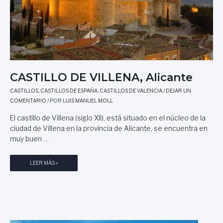
S
A
,
L
A
E
S
J
T
A
U
N
R
D
I
CASTILLO DE VILLENA, Alicante
R
A
O
S
CASTILLOS
,
CASTILLOS DE ESPAÑA
,
CASTILLOS DE VALENCIA
/
DEJAR UN
A
COMENTARIO
/ POR
LUIS MANUEL MOLL
L
A
El castillo de Villena (siglo XII), está situado en el núcleo de la
G
ciudad de Villena en la provincia de Alicante, se encuentra en
Ó
muy buen …
N
C
LEER MÁS »
A
S
T
I
L
L