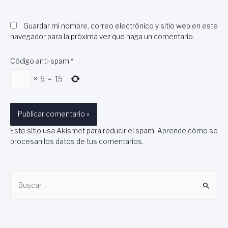
Guardar mi nombre, correo electrónico y sitio web en este
navegador para la próxima vez que haga un comentario.
Código anti-spam
*
×
5
=
15
Este sitio usa Akismet para reducir el spam.
Aprende cómo se
procesan los datos de tus comentarios
.
B
u
s
c