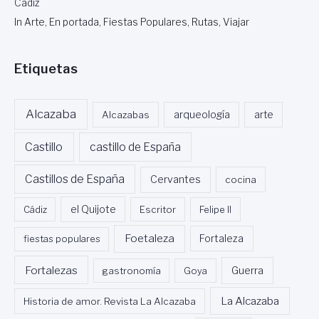
Cádiz
In Arte, En portada, Fiestas Populares, Rutas, Viajar
Etiquetas
Alcazaba
Alcazabas
arqueología
arte
Castillo
castillo de España
Castillos de España
Cervantes
cocina
Cádiz
el Quijote
Escritor
Felipe II
Foetaleza
fiestas populares
Fortaleza
Fortalezas
Guerra
gastronomía
Goya
La Alcazaba
Historia de amor. Revista La Alcazaba