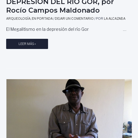
DEPRESIÓN DEL RIO GOR, por
C
Rocío Campos Maldonado
O
N
ARQUEOLOGÍA
,
EN PORTADA
/
DEJAR UN COMENTARIO
/ POR
LA ALCAZABA
2
El Megalitismo en la depresión del río Gor …
0
0
0
E
LEER MÁS »
€
L
,
M
1
E
0
G
0
A
0
T
€
I
Y
L
1
I
0
S
0
M
.
O
0
E
0
N
0
L