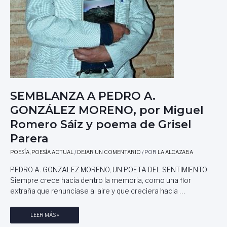
C
I
N
E
A
D
E
L
T
SEMBLANZA A PEDRO A.
O
GONZÁLEZ MORENO, por Miguel
B
O
Romero Sáiz y poema de Grisel
S
Parera
O
,
POESÍA
,
POESÍA ACTUAL
/
DEJAR UN COMENTARIO
/ POR
LA ALCAZABA
D
O
PEDRO A. GONZALEZ MORENO, UN POETA DEL SENTIMIENTO
S
Siempre crece hacia dentro la memoria, como una flor
T
extraña que renunciase al aire y que creciera hacia …
U
E
S
LEER MÁS »
R
E