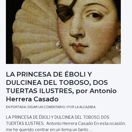
E
R
R
A
O
R
Y
O
P
P
O
A
E
R
M
A
A
L
D
O
E
S
G
A
R
LA PRINCESA DE ÉBOLI Y
M
I
DULCINEA DEL TOBOSO, DOS
A
S
N
E
TUERTAS ILUSTRES, por Antonio
T
L
Herrera Casado
E
P
S
A
EN PORTADA
/
DEJAR UN COMENTARIO
/ POR
LA ALCAZABA
D
R
LA PRINCESA DE ÉBOLI Y DULCINEA DEL TOBOSO, DOS
E
E
L
TUERTAS ILUSTRES, Antonio Herrera Casado En esta ocasión,
R
C
me he querido centrar en un tema un tanto …
A