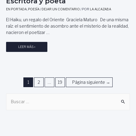
Escritora y poeta
Z
E
M
EN PORTADA
,
POESÍA
/
DEJAR UN COMENTARIO
/ POR
LA ALCAZABA
R
O
R
El Haiku, un regalo del Oriente Graciela Maturo De una misma
R
E
raíz: el sentimiento de asombro ante el misterio de la realidad,
E
R
nacieron el poetizar …
N
A
O
C
,
E
LEER MÁS »
A
P
L
S
O
H
A
R
A
D
M
I
O
I
K
Navegación
G
1
2
…
19
Página siguiente
→
U
U
,
de
E
U
B
entradas
L
N
u
R
R
O
s
E
M
G
c
E
A
a
R
L