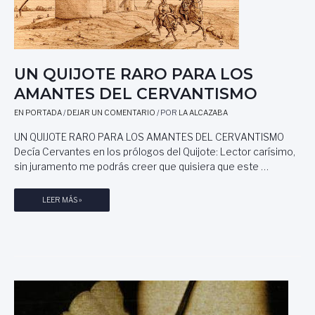
N
C
C
I
I
S
S
C
C
O
UN QUIJOTE RARO PARA LOS
O
M
J
AMANTES DEL CERVANTISMO
O
A
R
EN PORTADA
/
DEJAR UN COMENTARIO
/ POR
LA ALCAZABA
V
A
I
,
UN QUIJOTE RARO PARA LOS AMANTES DEL CERVANTISMO
E
P
Decía Cervantes en los prólogos del Quijote: Lector carísimo,
R
O
sin juramento me podrás creer que quisiera que este …
A
R
G
M
U
LEER MÁS »
U
I
N
I
G
Q
R
U
U
R
E
I
E
L
J
R
O
O
T
M
E