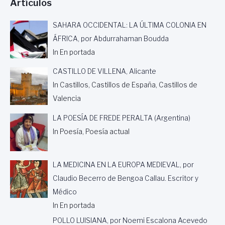
Artículos
R
A
A
T
SAHARA OCCIDENTAL: LA ÚLTIMA COLONIA EN
U
ÁFRICA, por Abdurrahaman Boudda
R
O
In En portada
,
E
CASTILLO DE VILLENA, Alicante
S
In Castillos, Castillos de España, Castillos de
C
Valencia
R
I
LA POESÍA DE FREDE PERALTA (Argentina)
T
O
In Poesía, Poesía actual
R
A
Y
LA MEDICINA EN LA EUROPA MEDIEVAL, por
P
Claudio Becerro de Bengoa Callau. Escritor y
O
E
Médico
T
In En portada
A
POLLO LUISIANA, por Noemi Escalona Acevedo