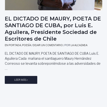
P
A
E
D
S
E
O
EL DICTADO DE MAURY, POETA DE
P
S
R
SANTIAGO DE CUBA, por Luis E.
M
E
Aguilera, Presidente Sociedad de
E
S
X
I
Escritores de Chile
I
Ó
C
EN PORTADA
,
POESÍA
/
DEJAR UN COMENTARIO
/ POR
LA ALCAZABA
N
A
D
EL DICTADO DE MAURY, POETA DE SANTIAGO DE CUBA Luis E.
N
E
Aguilera Cada mañana el santiaguero Maury Hernández
O
L
Correoso se levanta sobreponiéndose a las adversidades de
S
R
…
I
O
G
E
LEER MÁS »
O
L
R
D
,
I
P
C
O
T