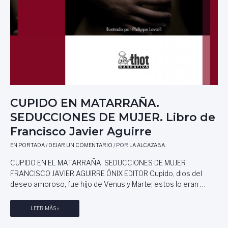
A
L
D
I
D
G
E
I
E
Ó
S
N
C
Y
R
C
I
O
T
L
CUPIDO EN MATARRAÑA.
O
O
R
SEDUCCIONES DE MUJER. Libro de
R
E
I
Francisco Javier Aguirre
S
D
D
O
EN PORTADA
/
DEJAR UN COMENTARIO
/ POR
LA ALCAZABA
E
,
CUPIDO EN EL MATARRAÑA. SEDUCCIONES DE MUJER
C
P
FRANCISCO JAVIER AGUIRRE ÒNIX EDITOR Cupido, dios del
H
O
deseo amoroso, fue hijo de Venus y Marte; estos lo eran …
I
R
L
J
E
O
C
LEER MÁS »
S
U
É