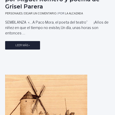
O
Grisel Parera
N
PERSONAJES
/
DEJAR UN COMENTARIO
/ POR
LA ALCAZABA
E
S
SEMBLANZA «…A Paco Mora, el poeta del teatro” ¡Años de
D
niñez en que el tiempo no existe¡ Un día, unas horas son
E
entonces …
M
U
J
S
LEER MÁS »
E
E
R
M
.
B
L
L
I
A
B
N
R
Z
O
A
D
A
E
F
F
R
R
A
A
N