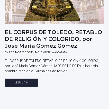
A
G
O
D
E
C
EL CORPUS DE TOLEDO, RETABLO
U
DE RELIGIÓN Y COLORIDO, por
B
A
José María Gómez Gómez
,
EN PORTADA
/
1 COMENTARIO
/ POR
LA ALCAZABA
P
O
EL CORPUS DE TOLEDO, RETABLO DE RELIGIÓN Y COLORIDO,
R
por José María Gómez Gómez HAEC EST DIES Es la hora sin
L
sombra. Mediodía. Guirnaldas de fervor …
U
I
S
E
LEER MÁS »
E
L
.
C
A
O
G
R
U
P