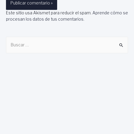
Este sitio usa Akismet para reducir el spam.
Aprende cómo se
procesan los datos de tus comentarios
.
B
u
s
c
a
r
: