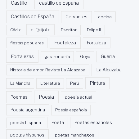
Castillo
castillo de España
Castillos de España
Cervantes
cocina
Cádiz
el Quijote
Escritor
Felipe II
Foetaleza
fiestas populares
Fortaleza
Fortalezas
Guerra
gastronomía
Goya
La Alcazaba
Historia de amor. Revista La Alcazaba
Pintura
La Mancha
Literatura
Perú
Poesía
Poemas
poesía actual
Poesía argentina
Poesía española
Poeta
poesía hispana
Poetas españoles
poetas hispanos
poetas manchegos