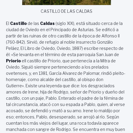
CASTILLO DE LAS CALDAS
El
Castillo
de las
Caldas
(siglo XIX), está situado cerca de la
ciudad de Oviedo en el Principado de Asturias. Se edificó a
partir de las ruinas de otro castillo de la época de Alfonso II
(760-842). Sirvió, de refugio al noble insurrecto Gonzálo
Peláez, El Libro de Oviedo, Oviedo, 1887) escribe respecto de
él: «Se levanta en el término de esta parroquia San Juan de
Priorio
ell castillo de Priorio, que pertenecía a la Mitra de
Oviedo. Siguió siempre perteneciendo a los prelados
ovetenses, y, en 1381, García Alvarez de Palomar, rindió pleito-
homenaje, como alcalde del castillo, al obispo don
Gutierre». Existe una leyenda que dice: los desgraciados
amores de Irene, hija de Rodrigo, señor de Priorio y dueño del
castillo, con un paje, Pablo. Enterado el padre de la fémina de
tal circunstancia, atacó con su espada a Pablo, quien, al verse
acosado, se defendió y mató a su amo. Irene lo maldijo por
eso; entonces, Pablo, desesperado, se arrojó al río. Según
cuentan los más viejos del lugar, una roca todavía aparece
manchada con sangre de Rodrigo. Se encuentra en muy buen