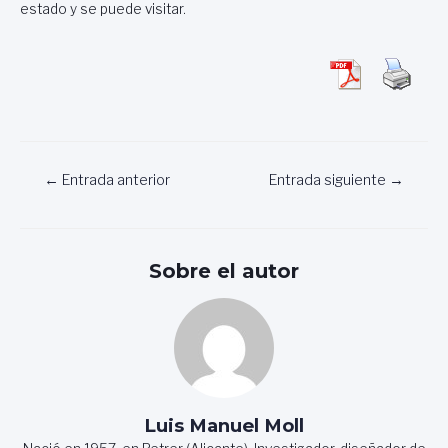
estado y se puede visitar.
Navegación
←
Entrada anterior
Entrada siguiente
→
de
entradas
Sobre el autor
Luis Manuel Moll