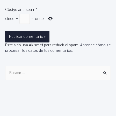
Código anti-spam
*
cinco
+
=
once
Este sitio usa Akismet para reducir el spam.
Aprende cómo se
procesan los datos de tus comentarios
.
B
u
s
c
a
r
: