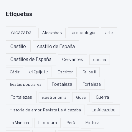
Etiquetas
Alcazaba
Alcazabas
arqueología
arte
Castillo
castillo de España
Castillos de España
Cervantes
cocina
Cádiz
el Quijote
Escritor
Felipe II
Foetaleza
fiestas populares
Fortaleza
Fortalezas
Guerra
gastronomía
Goya
La Alcazaba
Historia de amor. Revista La Alcazaba
Pintura
La Mancha
Literatura
Perú