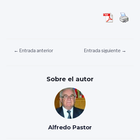
Navegación
←
Entrada anterior
Entrada siguiente
→
de
entradas
Sobre el autor
Alfredo Pastor