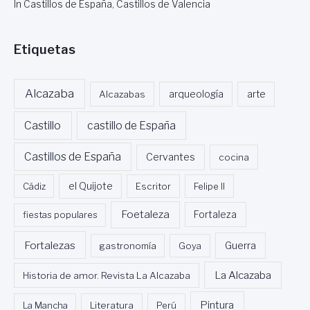
In Castillos de España, Castillos de Valencia
Etiquetas
Alcazaba
Alcazabas
arqueología
arte
Castillo
castillo de España
Castillos de España
Cervantes
cocina
Cádiz
el Quijote
Escritor
Felipe II
Foetaleza
fiestas populares
Fortaleza
Fortalezas
Guerra
gastronomía
Goya
La Alcazaba
Historia de amor. Revista La Alcazaba
Pintura
La Mancha
Literatura
Perú