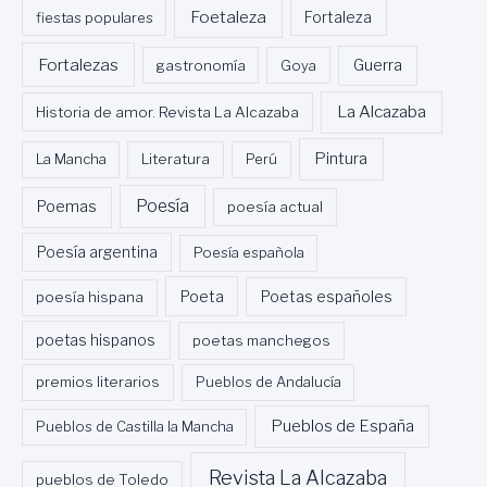
Foetaleza
fiestas populares
Fortaleza
Fortalezas
Guerra
gastronomía
Goya
La Alcazaba
Historia de amor. Revista La Alcazaba
Pintura
La Mancha
Literatura
Perú
Poesía
Poemas
poesía actual
Poesía argentina
Poesía española
Poeta
poesía hispana
Poetas españoles
poetas hispanos
poetas manchegos
premios literarios
Pueblos de Andalucía
Pueblos de España
Pueblos de Castilla la Mancha
Revista La Alcazaba
pueblos de Toledo