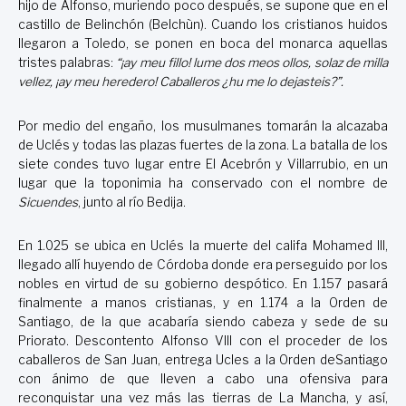
hijo de Alfonso, muriendo poco después, se supone que en el
castillo de Belinchón (Belchùn). Cuando los cristianos huidos
llegaron a Toledo, se ponen en boca del monarca aquellas
tristes palabras:
“¡ay meu fillo! lume dos meos ollos, solaz de milla
vellez, ¡ay meu heredero! Caballeros ¿hu me lo dejasteis?”.
Por medio del engaño, los musulmanes tomarán la alcazaba
de Uclés y todas las plazas fuertes de la zona. La batalla de los
siete condes tuvo lugar entre El Acebrón y Villarrubio, en un
lugar que la toponimia ha conservado con el nombre de
Sicuendes
, junto al río Bedija.
En 1.025 se ubica en Uclés la muerte del califa Mohamed III,
llegado
allí huyendo de Córdoba donde era perseguido por los
nobles en virtud de su gobierno despótico. En 1.157 pasará
finalmente a manos cristianas, y en 1.174 a la Orden de
Santiago, de la que acabaría siendo cabeza y sede de su
Priorato. Descontento Alfonso VIII con el proceder de los
caballeros de San Juan, entrega Ucles a la Orden deSantiago
con ánimo de que lleven a cabo una ofensiva para
reconquistar una vez más las tierras de La Mancha, y así,