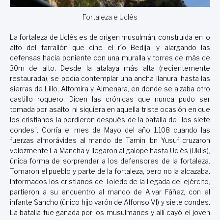
Fortaleza e Uclés
La fortaleza de Uclés es de origen musulmán, construida en lo
alto del farrallón que ciñe el río Bedija, y alargando las
defensas hacia poniente con una muralla y torres de más de
30m de alto. Desde la atalaya más alta (recientemente
restaurada), se podía contemplar una ancha llanura, hasta las
sierras de Lillo, Altomira y Almenara, en donde se alzaba otro
castillo roquero. Dicen las crónicas que nunca pudo ser
tomada por asalto, ni siquiera en aquella triste ocasión en que
los cristianos la perdieron después de la batalla de “los siete
condes”. Corría el mes de Mayo del año 1.108 cuando las
fuerzas almorávides al mando de Tamin Ibn Yusuf cruzaron
velozmente La Mancha y llegaron al galope hasta Uclés (Uklis),
única forma de sorprender a los defensores de la fortaleza.
Tomaron el pueblo y parte de la fortaleza, pero no la alcazaba.
Informados los cristianos de Toledo de la llegada del ejército,
partieron a su encuentro al mando de Alvar Fáñez, con el
infante Sancho (único hijo varón de Alfonso VI) y siete condes.
La batalla fue ganada por los musulmanes y allí cayó el joven