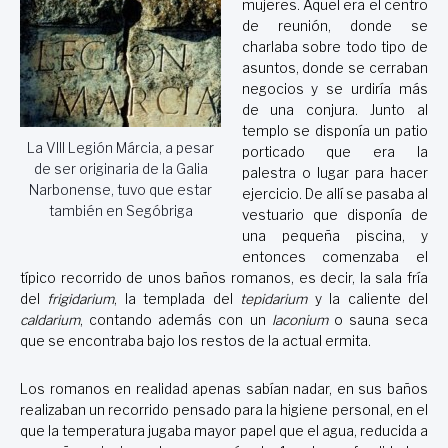
mujeres. Aquel era el centro
de reunión, donde se
charlaba sobre todo tipo de
asuntos, donde se cerraban
negocios y se urdiría más
de una conjura. Junto al
templo se disponía un patio
La VIII Legión Márcia, a pesar
porticado que era la
de ser originaria de la Galia
palestra o lugar para hacer
Narbonense, tuvo que estar
ejercicio. De allí se pasaba al
también en Segóbriga
vestuario que disponía de
una pequeña piscina, y
entonces comenzaba el
típico recorrido de unos baños romanos, es decir, la sala fría
del
frigidarium
, la templada del
tepidarium
y la caliente del
caldarium
, contando además con un
laconium
o sauna seca
que se encontraba bajo los restos de la actual ermita.
Los romanos en realidad apenas sabían nadar, en sus baños
realizaban un recorrido pensado para la higiene personal, en el
que la temperatura jugaba mayor papel que el agua, reducida a