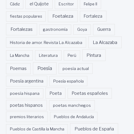
Cádiz
el Quijote
Escritor
Felipe II
Foetaleza
fiestas populares
Fortaleza
Fortalezas
Guerra
gastronomía
Goya
La Alcazaba
Historia de amor. Revista La Alcazaba
Pintura
La Mancha
Literatura
Perú
Poesía
Poemas
poesía actual
Poesía argentina
Poesía española
Poeta
poesía hispana
Poetas españoles
poetas hispanos
poetas manchegos
premios literarios
Pueblos de Andalucía
Pueblos de España
Pueblos de Castilla la Mancha