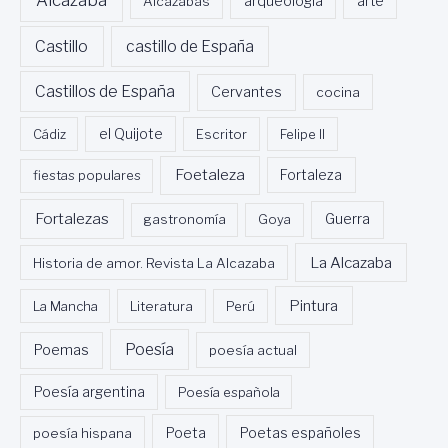
Alcazabas
arqueología
arte
Castillo
castillo de España
Castillos de España
Cervantes
cocina
Cádiz
el Quijote
Escritor
Felipe II
Foetaleza
fiestas populares
Fortaleza
Fortalezas
Guerra
gastronomía
Goya
La Alcazaba
Historia de amor. Revista La Alcazaba
Pintura
La Mancha
Literatura
Perú
Poesía
Poemas
poesía actual
Poesía argentina
Poesía española
Poeta
poesía hispana
Poetas españoles