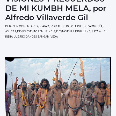
DE MI KUMBH MELA, por
Alfredo Villaverde Gil
DEJAR UN COMENTARIO
/
VIAJAR
/ POR
ALFREDO VILLAVERDE
/
ARMONÍA
,
ASURAS
,
DEVAS
,
EVENTOS EN LA INDIA
,
FIESTAS EN LA INDIA
,
HINDUISTA ÁIUR
,
INDIA
,
LUZ
,
RÍO GANGES
,
SANGAM
,
VEDÁ