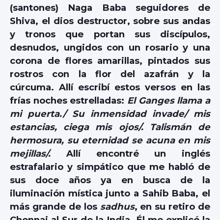
(santones) Naga Baba seguidores de
Shiva, el dios destructor, sobre sus andas
y tronos que portan sus discípulos,
desnudos, ungidos con un rosario y una
corona de flores amarillas, pintados sus
rostros con la flor del azafrán y la
cúrcuma. Allí escribí estos versos en las
frías noches estrelladas:
El Ganges llama a
mi puerta./ Su inmensidad invade/ mis
estancias, ciega mis ojos/. Talismán de
hermosura, su eternidad se acuna en mis
mejillas/.
Allí encontré un inglés
estrafalario y simpático que me habló de
sus doce años ya en busca de la
iluminación mística junto a Sahib Baba, el
más grande de los
sadhus
, en su retiro de
Chennai al Sur de la India. Él me explicó la