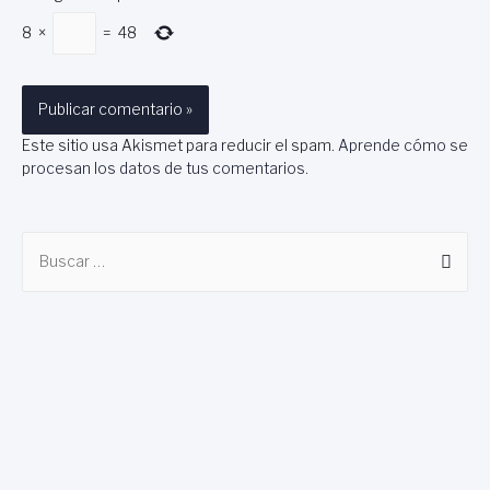
8
×
=
48
Este sitio usa Akismet para reducir el spam.
Aprende cómo se
procesan los datos de tus comentarios
.
B
u
s
c
a
r
: