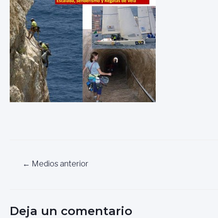
Navegación
←
Medios anterior
de
entradas
Deja un comentario