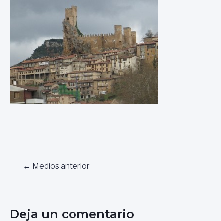
Navegación
←
Medios anterior
de
entradas
Deja un comentario