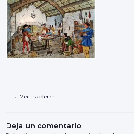
Navegación
←
Medios anterior
de
entradas
Deja un comentario