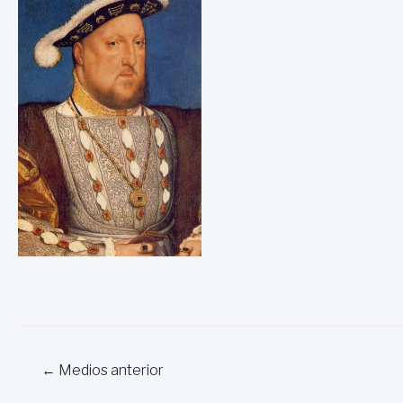
Navegación
←
Medios anterior