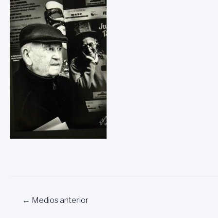
Navegación
←
Medios anterior