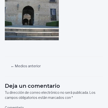
Navegación
←
Medios anterior
de
entradas
Deja un comentario
Tu dirección de correo electrónico no será publicada.
Los
campos obligatorios están marcados con
*
Comentario