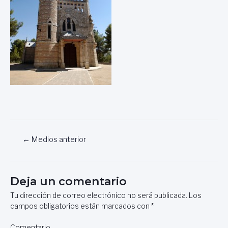
Navegación
←
Medios anterior
de
entradas
Deja un comentario
Tu dirección de correo electrónico no será publicada.
Los
campos obligatorios están marcados con
*
Comentario