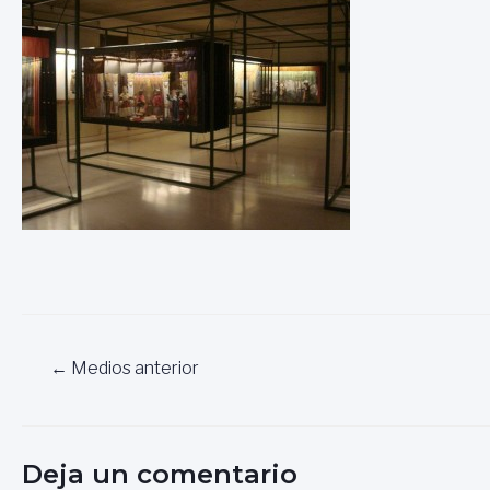
Navegación
←
Medios anterior
de
entradas
Deja un comentario