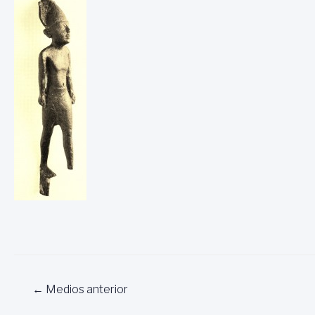
Navegación
←
Medios anterior